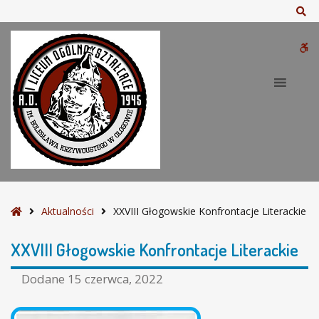
–
Sz
X
X
W
V
I
bu
I
I
G
ł
o
g
o
w
S
Aktualności
XXVIII Głogowskie Konfrontacje Literackie
s
t
k
r
XXVIII Głogowskie Konfrontacje Literackie
i
o
e
n
Dodane
15 czerwca, 2022
K
a
o
g
n