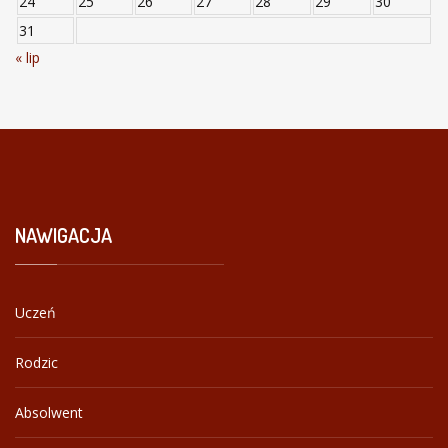
24
25
26
27
28
29
30
31
« lip
NAWIGACJA
Uczeń
Rodzic
Absolwent