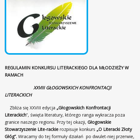
ł
f
ó
r
w
o
n
n
a
t
a
c
j
e
REGULAMIN KONKURSU LITERACKIEGO DLA MŁODZIEŻY W
L
RAMACH
i
t
XXVIII GŁOGOWSKICH
KONFRONTACJI
e
LITERACKICH
r
a
Zbliża się XXVIII edycja
„Głogowskich Konfrontacji
c
Literackich
”, święta literatury, którego ranga wykracza poza
k
granice naszego regionu. Przy tej okazji,
Głogowskie
i
Stowarzyszenie Lite-rackie
rozpisuje konkurs
„O Literacki Złoty
e
Głóg”.
Wracamy do tej formuły działań po dwulet-niej przerwie,