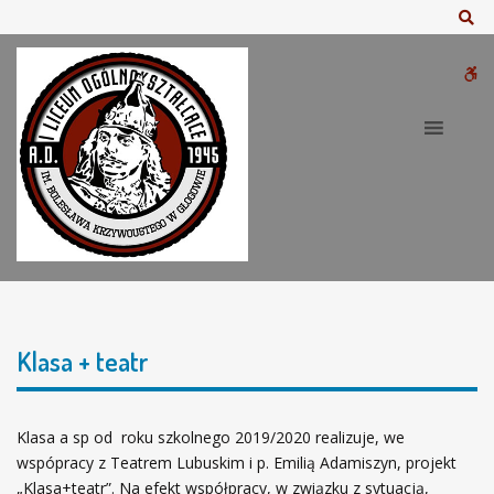
–
Sz
K
l
W
a
s
bu
a
+
t
e
a
t
r
Klasa + teatr
Klasa a sp od roku szkolnego 2019/2020 realizuje, we
wspópracy z Teatrem Lubuskim i p. Emilią Adamiszyn, projekt
„Klasa+teatr”. Na efekt współpracy, w związku z sytuacją,