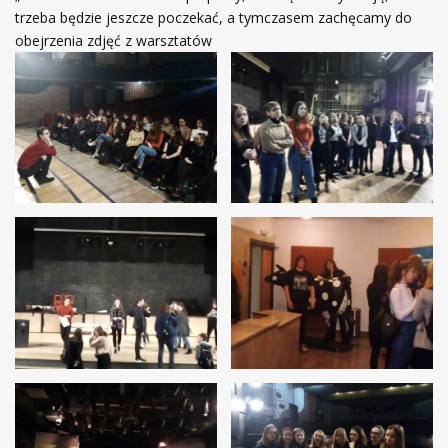
trzeba będzie jeszcze poczekać, a tymczasem zachęcamy do
obejrzenia zdjęć z warsztatów