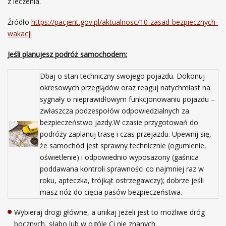
z leczenia.
Źródło
https://pacjent.gov.pl/aktualnosc/10-zasad-bezpiecznych-
wakacji
Jeśli planujesz podróż
samochodem:
Dbaj o stan techniczny swojego pojazdu. Dokonuj
okresowych przeglądów oraz reaguj natychmiast na
sygnały o nieprawidłowym funkcjonowaniu pojazdu –
zwłaszcza podzespołów odpowiedzialnych za
bezpieczeństwo jazdy.W czasie przygotowań do
podróży zaplanuj trasę i czas przejazdu. Upewnij się,
że samochód jest sprawny technicznie (ogumienie,
oświetlenie) i odpowiednio wyposażony (gaśnica
poddawana kontroli sprawności co najmniej raz w
roku, apteczka, trójkąt ostrzegawczy); dobrze jeśli
masz nóż do cięcia pasów bezpieczeństwa.
Wybieraj drogi główne, a unikaj jeżeli jest to możliwe dróg
bocznych, słabo lub w ogóle Ci nie znanych.