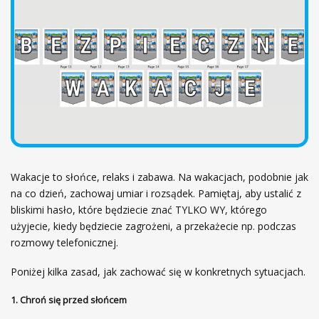
ł
ó
w
n
a
Wakacje to słońce, relaks i zabawa. Na wakacjach, podobnie jak
na co dzień, zachowaj umiar i rozsądek. Pamiętaj, aby ustalić z
bliskimi hasło, które będziecie znać TYLKO WY, którego
użyjecie, kiedy będziecie zagrożeni, a przekażecie np. podczas
rozmowy telefonicznej.
Poniżej kilka zasad, jak zachować się w konkretnych sytuacjach.
1. Chroń się przed słońcem