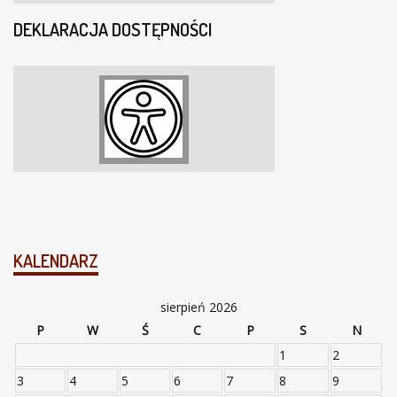
DEKLARACJA DOSTĘPNOŚCI
KALENDARZ
sierpień 2026
P
W
Ś
C
P
S
N
1
2
3
4
5
6
7
8
9