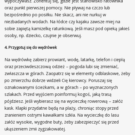
wypoczywasz. Zorientuj się, gdzie jest stanowisko ratownika
oraz punkt pierwszej pomocy. Nie pływaj na czczo lub
bezpośrednio po posiłku. Nie skacz, ani nie nurkuj w
niezbadanych wodach. Na łódce czy kajaku zawsze miej na
sobie zapiętą kamizelkę ratunkową. Jeśli masz pod opieką jakieś
osoby, np. dziecko, czujnie je obserwuj.
4. Przygotuj się do wędrówek
Na wędrówkę zabierz prowiant, wodę, latarkę, telefon i ciepłą
oraz przeciwdeszczową odzież – pogoda lubi się zmieniać,
zwłaszcza w górach. Zaopatrz się w elementy odblaskowe, żeby
po zmierzchu dobrze widzieli Cię kierowcy. Poruszaj się
oznakowanymi ścieżkami, a w górach – po wyznaczonych
szlakach. Przed wyjściem poinformuj kogoś, jaką trasą
pójdziesz. Jeśli wybierasz się na wycieczkę rowerową – załóż
kask. Klapki przydatne będą na plaży, chroniąc stopy przed
zranieniem ostrymi kawałkami szkła. Na wycieczkę do lasu
załóż wysokie, wygodne buty, żeby zabezpieczyć się przed
ukąszeniem żmii zygzakowatej.