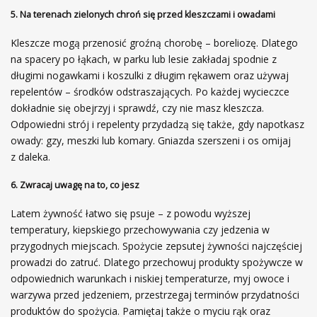
5. Na terenach zielonych chroń się przed kleszczami i owadami
Kleszcze mogą przenosić groźną chorobę – boreliozę. Dlatego
na spacery po łąkach, w parku lub lesie zakładaj spodnie z
długimi nogawkami i koszulki z długim rękawem oraz używaj
repelentów – środków odstraszających. Po każdej wycieczce
dokładnie się obejrzyj i sprawdź, czy nie masz kleszcza.
Odpowiedni strój i repelenty przydadzą się także, gdy napotkasz
owady: gzy, meszki lub komary. Gniazda szerszeni i os omijaj
z daleka.
6. Zwracaj uwagę na to, co jesz
Latem żywność łatwo się psuje – z powodu wyższej
temperatury, kiepskiego przechowywania czy jedzenia w
przygodnych miejscach. Spożycie zepsutej żywności najczęściej
prowadzi do zatruć. Dlatego przechowuj produkty spożywcze w
odpowiednich warunkach i niskiej temperaturze, myj owoce i
warzywa przed jedzeniem, przestrzegaj terminów przydatności
produktów do spożycia. Pamiętaj także o myciu rąk oraz