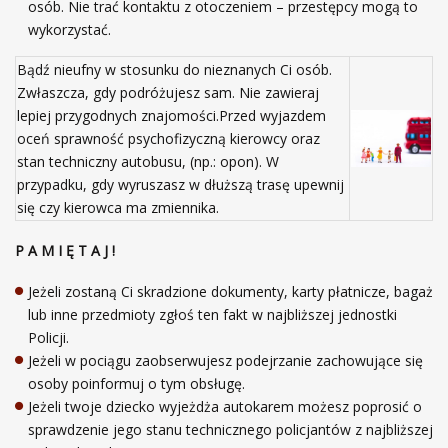
osób. Nie trać kontaktu z otoczeniem – przestępcy mogą to
wykorzystać.
Bądź nieufny w stosunku do nieznanych Ci osób.
Zwłaszcza, gdy podróżujesz sam. Nie zawieraj
lepiej przygodnych znajomości.Przed wyjazdem
oceń sprawność psychofizyczną kierowcy oraz
stan techniczny autobusu, (np.: opon). W
przypadku, gdy wyruszasz w dłuższą trasę upewnij
się czy kierowca ma zmiennika.
P A M I Ę T A J !
Jeżeli zostaną Ci skradzione dokumenty, karty płatnicze, bagaż
lub inne przedmioty zgłoś ten fakt w najbliższej jednostki
Policji.
Jeżeli w pociągu zaobserwujesz podejrzanie zachowujące się
osoby poinformuj o tym obsługę.
Jeżeli twoje dziecko wyjeżdża autokarem możesz poprosić o
sprawdzenie jego stanu technicznego policjantów z najbliższej