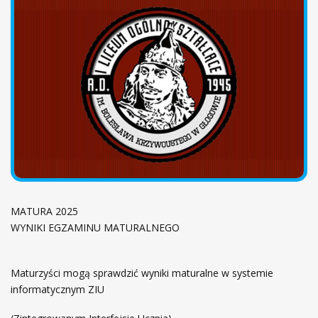
ł
ó
w
n
a
MATURA 2025
WYNIKI EGZAMINU MATURALNEGO
Maturzyści mogą sprawdzić wyniki maturalne w systemie
informatycznym ZIU