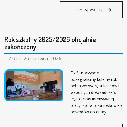
E
B
CZYTAJ WIĘCEJ
Ń
E
S
Z
T
P
W
I
O
Rok szkolny 2025/2026 oficjalnie
E
C
zakończony!
Z
N
Z dnia
26 czerwca, 2026
E
W
A
Dziś uroczyście
K
pożegnaliśmy kolejny rok
A
pełen wyzwań, sukcesów i
C
wspólnych doświadczeń.
J
Był to czas intensywnej
E
pracy, która przyniosła wiele
powodów do dumy.