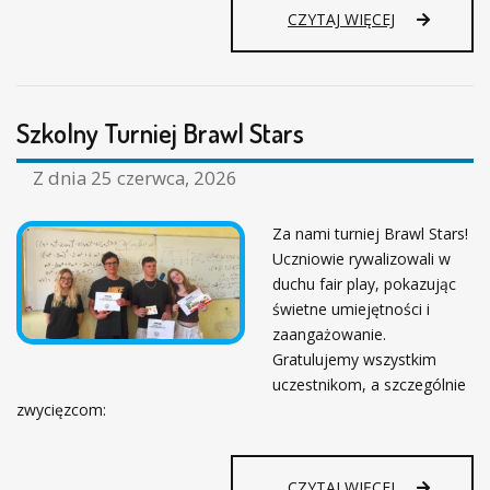
R
CZYTAJ WIĘCEJ
O
K
S
Z
Szkolny Turniej Brawl Stars
K
O
L
Z dnia
25 czerwca, 2026
N
Y
Za nami turniej Brawl Stars!
2
Uczniowie rywalizowali w
0
2
duchu fair play, pokazując
5
świetne umiejętności i
/
zaangażowanie.
2
Gratulujemy wszystkim
0
uczestnikom, a szczególnie
2
zwycięzcom:
6
O
F
I
S
CZYTAJ WIĘCEJ