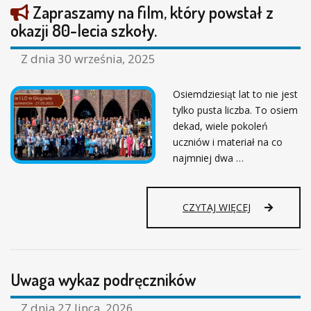
Zapraszamy na film, który powstał z
okazji 80-lecia szkoły.
Z dnia
30 września, 2025
Osiemdziesiąt lat to nie jest
tylko pusta liczba. To osiem
dekad, wiele pokoleń
uczniów i materiał na co
najmniej dwa …
Z
CZYTAJ WIĘCEJ
A
P
R
A
Uwaga wykaz podręczników
S
Z
A
Z dnia
27 lipca, 2026