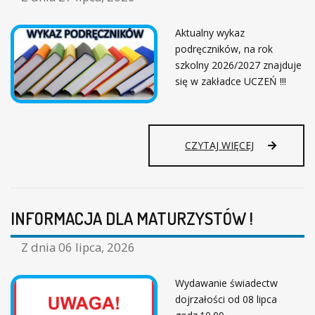
M
Y
Aktualny wykaz
N
podręczników, na rok
A
F
szkolny 2026/2027 znajduje
I
się w zakładce UCZEŃ !!!
L
M
,
K
U
CZYTAJ WIĘCEJ
T
W
Ó
A
R
G
Y
A
P
INFORMACJA DLA MATURZYSTÓW !
W
O
Y
W
K
S
Z dnia
06 lipca, 2026
A
T
Z
A
Wydawanie świadectw
P
Ł
dojrzałości od 08 lipca
O
Z
D