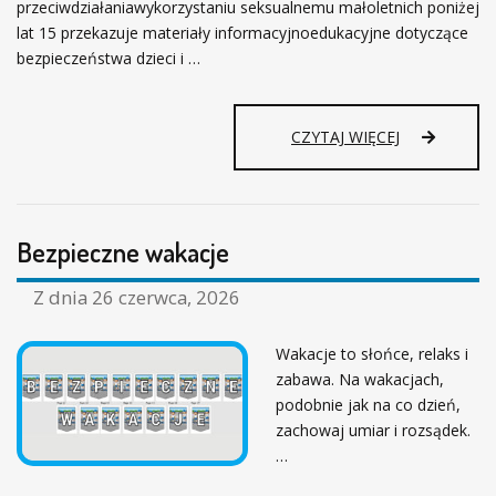
przeciwdziałaniawykorzystaniu seksualnemu małoletnich poniżej
R
Z
lat 15 przekazuje materiały informacyjnoedukacyjne dotyczące
Y
bezpieczeństwa dzieci i …
S
T
Ó
S
CZYTAJ WIĘCEJ
W
T
!
A
W
I
Bezpieczne wakacje
A
M
N
Z dnia
26 czerwca, 2026
A
B
Wakacje to słońce, relaks i
E
zabawa. Na wakacjach,
Z
P
podobnie jak na co dzień,
I
zachowaj umiar i rozsądek.
E
…
C
Z