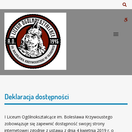
–
Sz
D
e
W
k
l
bu
a
r
a
c
j
a
d
o
s
Deklaracja dostępności
t
ę
p
I Liceum Ogólnokształcące im. Bolesława Krzywoustego
n
zobowiązuje się zapewnić dostępność swojej strony
o
internetowej zgodnie z ustawą z dnia 4 kwietnia 2019 r. o
ś