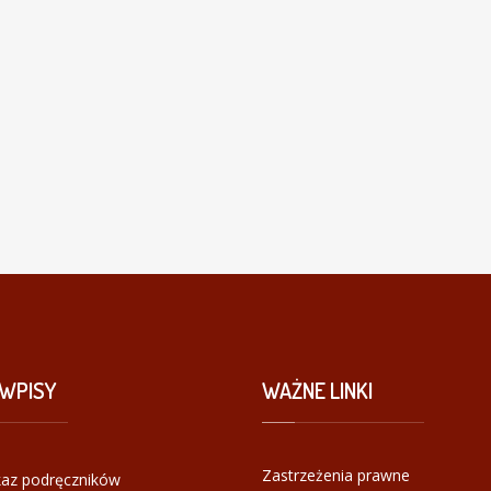
WPISY
WAŻNE
LINKI
Zastrzeżenia prawne
az podręczników