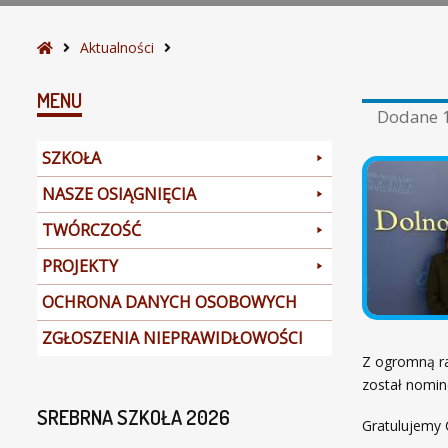
S
Aktualności
t
r
MENU
Dodane
o
n
SZKOŁA
a
g
NASZE OSIĄGNIĘCIA
ł
TWÓRCZOŚĆ
ó
w
PROJEKTY
n
a
OCHRONA DANYCH OSOBOWYCH
ZGŁOSZENIA NIEPRAWIDŁOWOŚCI
Z ogromną ra
został nomi
SREBRNA SZKOŁA 2026
Gratulujemy C