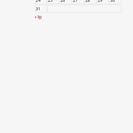
24
25
26
27
28
29
30
31
« lip