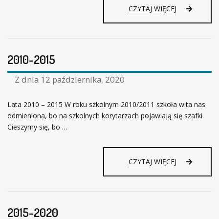
E
T
CZYTAJ WIĘCEJ
R
U
C
T
A
A
C
J
H
2010-2015
J
I
E
P
S
Z dnia
12 października, 2020
A
T
M
P
I
Lata 2010 – 2015 W roku szkolnym 2010/2011 szkoła wita nas
A
Ę
odmieniona, bo na szkolnych korytarzach pojawiają się szafki.
M
C
I
Cieszymy się, bo …
I
Ę
N
Ć
A
(
S
2
CZYTAJ WIĘCEJ
…
Z
0
)
E
1
.
J
0
.
-
2015-2020
”
2