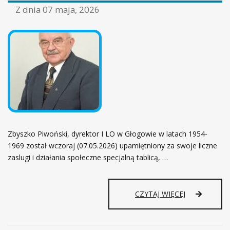
ł
Z dnia
07 maja, 2026
ó
w
n
a
Zbyszko Piwoński, dyrektor I LO w Głogowie w latach 1954-
1969 został wczoraj (07.05.2026) upamiętniony za swoje liczne
zaslugi i działania społeczne specjalną tablicą, …
CZYTAJ WIĘCEJ