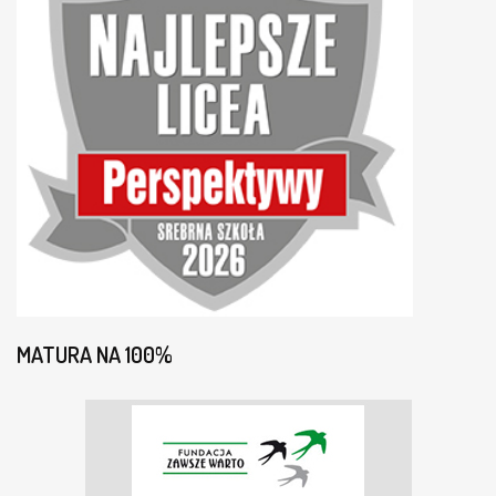
N
A
S
Z
A
H
I
S
T
O
R
I
A
!
MATURA NA 100%