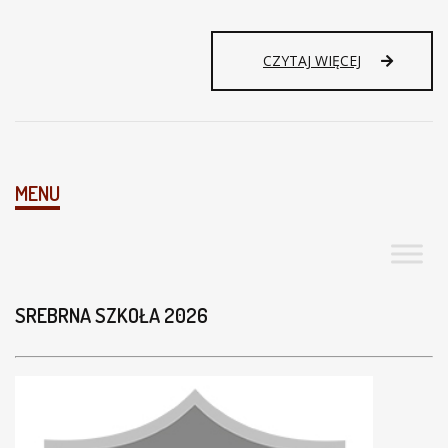
1
CZYTAJ WIĘCEJ
9
4
5
R
O
K
MENU
–
T
U
S
I
Ę
SREBRNA SZKOŁA 2026
Z
A
C
Z
Y
N
A