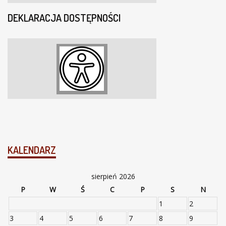
DEKLARACJA DOSTĘPNOŚCI
KALENDARZ
sierpień 2026
P
W
Ś
C
P
S
N
1
2
3
4
5
6
7
8
9