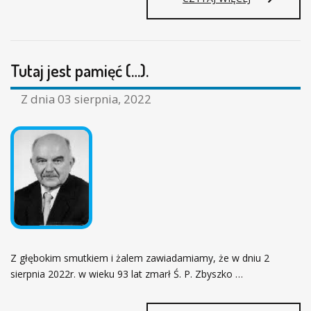
N
I
E
U
Tutaj jest pamięć (…).
M
I
E
Z dnia
03 sierpnia, 2022
R
A
T
E
N
,
K
T
O
T
R
Z głębokim smutkiem i żalem zawiadamiamy, że w dniu 2
W
sierpnia 2022r. w wieku 93 lat zmarł Ś. P. Zbyszko …
A
W
S