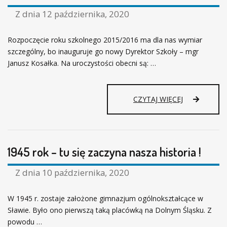
0
1
Z dnia
12 października, 2020
5
Rozpoczęcie roku szkolnego 2015/2016 ma dla nas wymiar
szczególny, bo inauguruje go nowy Dyrektor Szkoły – mgr
Janusz Kosałka. Na uroczystości obecni są: …
2
CZYTAJ WIĘCEJ
0
1
5
-
1945 rok – tu się zaczyna nasza historia !
2
0
2
Z dnia
10 października, 2020
0
W 1945 r. zostaje założone gimnazjum ogólnokształcące w
Sławie. Było ono pierwszą taką placówką na Dolnym Śląsku. Z
powodu …