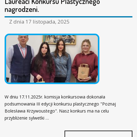
Laureaci Konkursu Plastycznego
ł
nagrodzeni.
ó
w
Z dnia
17 listopada, 2025
n
a
W dniu 17.11.2025r. komisja konkursowa dokonała
podsumowania III edycji konkursu plastycznego "Poznaj
Bolesława Krzywoustego". Nasz konkurs ma na celu
przybliżenie sylwetki …