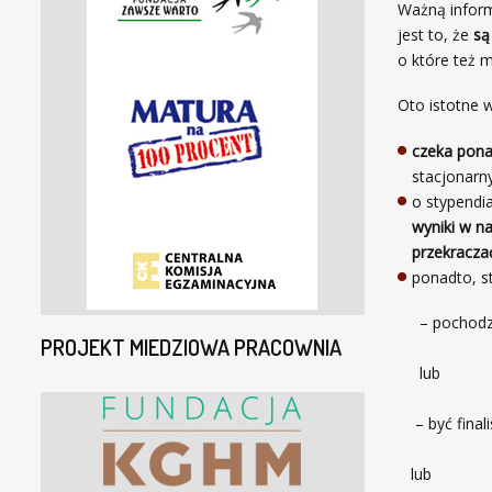
Ważną inform
jest to, że
są
o które też m
Oto istotne 
czeka pon
stacjonarn
o stypendi
wyniki w n
przekraczać
ponadto, s
– pochodzić
PROJEKT MIEDZIOWA PRACOWNIA
lub
– być finali
lub