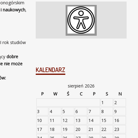
elonogórskim
 i naukowych
,
I rok studiów
jący
dobre
ie nie może
KALENDARZ
ów:
sierpień 2026
P
W
Ś
C
P
S
N
1
2
3
4
5
6
7
8
9
10
11
12
13
14
15
16
17
18
19
20
21
22
23