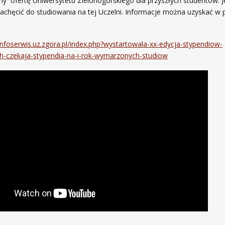
y ofertę Uniwersytetu Zielonogórskiego dla przyszłych studentów. Je
achęcić do studiowania na tej Uczelni. Informacje można uzyskać w
infoserwis.uz.zgora.pl/index.php?wystartowala-xx-edycja-stypendiow-
-czekaja-stypendia-na-i-rok-wymarzonych-studiow