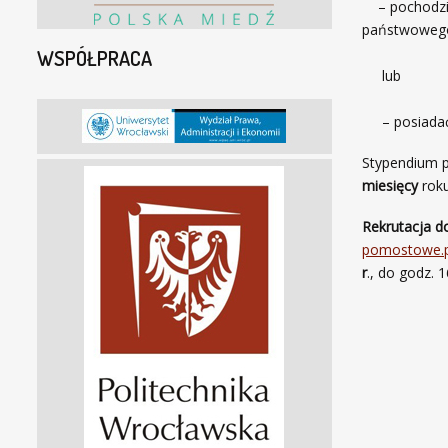
– pochodzić 
państwowego
WSPÓŁPRACA
lub
– posiadać r
Stypendium 
miesięcy
roku
Rekrutacja 
pomostowe.p
r
., do godz. 1