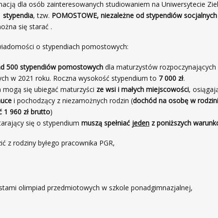
acją dla osób zainteresowanych studiowaniem na Uniwersytecie Zi
 stypendia
, tzw.
POMOSTOWE, niezależne od stypendiów socjalnych
ożna się starać .
wiadomości o stypendiach pomostowych:
ad 500 stypendiów pomostowych
dla maturzystów rozpoczynających 
ych w 2021 roku. Roczna wysokość stypendium to
7 000 zł
.
a mogą się ubiegać maturzyści
ze wsi i małych miejscowości
, osiąga
auce
i pochodzący z niezamożnych rodzin (
dochód na osobę w rodzin
 1 960 zł brutto
)
tarający się o stypendium
muszą spełniać
jeden
z poniższych warunk
 z rodziny byłego pracownika PGR,
stami olimpiad przedmiotowych w szkole ponadgimnazjalnej,