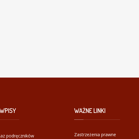
WPISY
WAŻNE
LINKI
Zastrzeżenia prawne
az podręczników