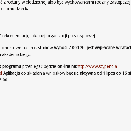
z rodziny wielodzietnej albo być wychowankami rodziny zastępczej
 domu dziecka,
ekomendację lokalnej organizacji pozarządowej.
pomostowe na I rok studiów
wynosi 7 000 zł i jest wypłacane w ratac
 akademickiego.
do programu
przebiegać będzie
on-line na
:
http://www.stypendia-
l
Aplikacja
do składania wniosków
będzie aktywna od 1 lipca do 16 s
6.00.