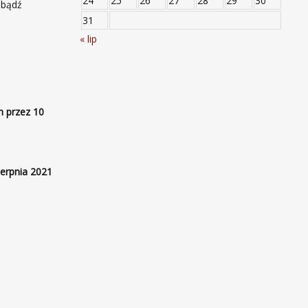
24
25
26
27
28
29
30
 bądź
31
« lip
h przez 10
ierpnia 2021