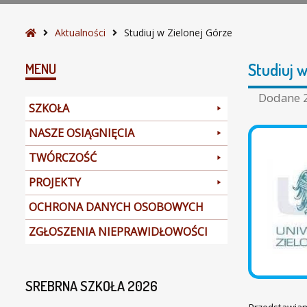
z
e
S
Aktualności
Studiuj w Zielonej Górze
t
r
Studiuj 
MENU
o
n
Dodane
SZKOŁA
a
g
NASZE OSIĄGNIĘCIA
ł
TWÓRCZOŚĆ
ó
w
PROJEKTY
n
a
OCHRONA DANYCH OSOBOWYCH
ZGŁOSZENIA NIEPRAWIDŁOWOŚCI
SREBRNA SZKOŁA 2026