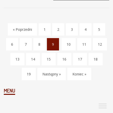
« Poprzedni
1
2
3
4
5
6
7
8
9
10
11
12
(
c
13
14
15
16
17
18
u
r
r
19
Następny »
Koniec »
e
n
t
MENU
)