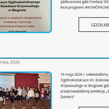
jubileuszowa gala Fundacji DK
lecia programu #KOMÓRKOM
CZYTAJ WI
maja, 2026
19 maja 2026 r. odwiedziliśmy
Ogólnokształcące im. Bolesła
Krzywoustego w Głogowie gdz
przeprowadziliśmy prelekcję 
Żołnierz”