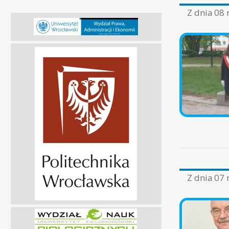
Z dnia
08 
Z dnia
07 