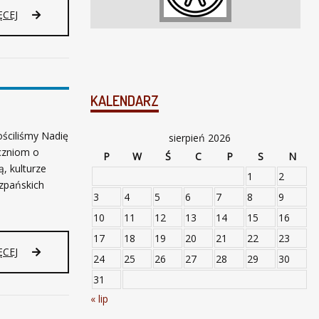
M
ĘCEJ
U
#
K
O
M
Ó
KALENDARZ
R
K
ościliśmy Nadię
O
sierpień 2026
M
uczniom o
P
W
Ś
C
P
S
N
A
, kulturze
1
2
N
szpańskich
I
3
4
5
6
7
8
9
A
10
11
12
13
14
15
16
.
17
18
19
20
21
22
23
ĘCEJ
24
25
26
27
28
29
30
31
« lip