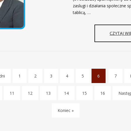
zaslugi i działania społeczne s
tablicą, …
CZYTAJ WI
dni
1
2
3
4
5
6
7
(
c
11
12
13
14
15
16
Nastę
u
r
r
Koniec »
e
n
t