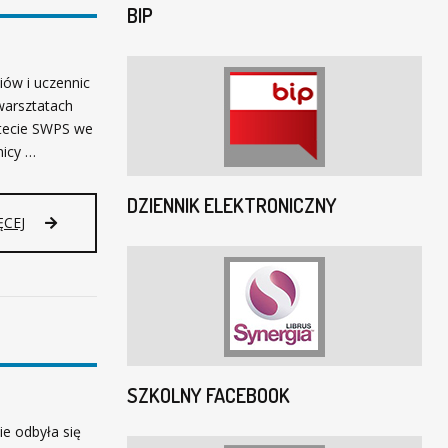
BIP
iów i uczennic
 warsztatach
ytecie SWPS we
nicy …
DZIENNIK ELEKTRONICZNY
ĘCEJ
SZKOLNY FACEBOOK
ie odbyła się