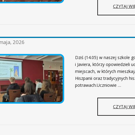
CZYTAJ WI
maja, 2026
Dziś (14.05) w naszej szkole g
i Javiera, którzy opowiedzieli 
miejscach, w których mieszkają
Hiszpanii oraz tradycyjnych hi
potrawach.Uczniowie …
CZYTAJ WI