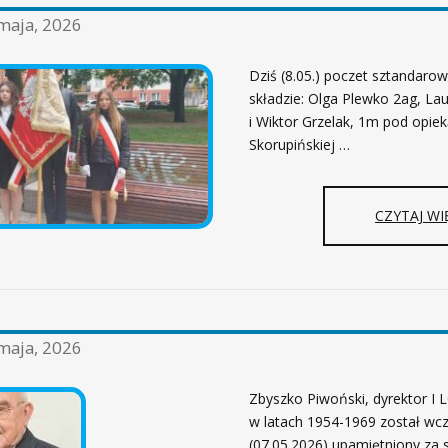
maja, 2026
Dziś (8.05.) poczet sztandarow
składzie: Olga Plewko 2ag, L
i Wiktor Grzelak, 1m pod opieką 
Skorupińskiej …
CZYTAJ WI
maja, 2026
Zbyszko Piwoński, dyrektor I
w latach 1954-1969 został wcz
(07.05.2026) upamiętniony za 