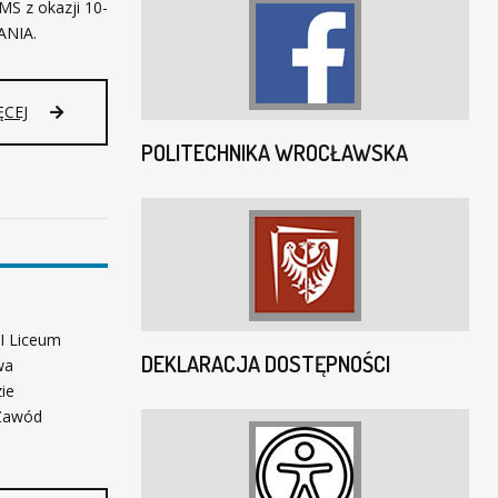
MS z okazji 10-
ANIA.
G
ĘCEJ
A
POLITECHNIKA WROCŁAWSKA
L
A
1
0
-
L
E
C
I
 I Liceum
A
DEKLARACJA DOSTĘPNOŚCI
wa
P
ie
R
„Zawód
O
G
R
A