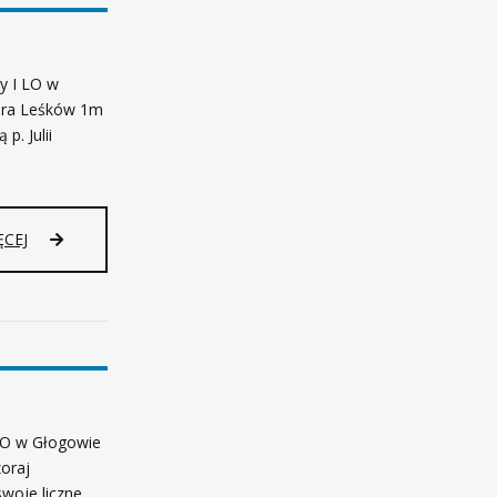
y I LO w
aura Leśków 1m
p. Julii
ĘCEJ
 LO w Głogowie
oraj
swoje liczne