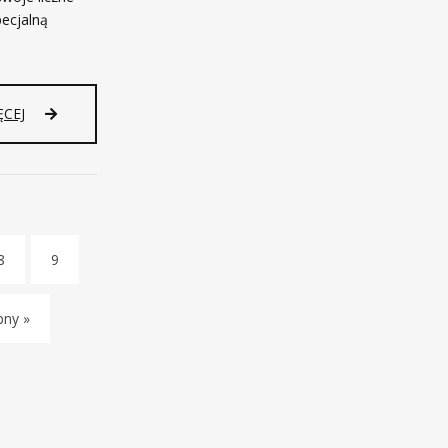
pecjalną
ĘCEJ
8
9
pny »