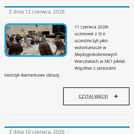
U
Z dnia
12 czerwca, 2026
C
Z
E
11 czerwca 2026r.
N
uczniowie z III e
N
uczestniczyli jako
I
wolontariusze w
C
E
Międzypokoleniowych
W
Warsztatach w MCI Jubilat.
Y
Wspólnie z seniorami
R
tworzyli diamentowe obrazy.
Ó
Ż
N
I
CZYTAJ WIĘCEJ
O
N
E
Z
A
Z dnia
10 czerwca, 2026
D