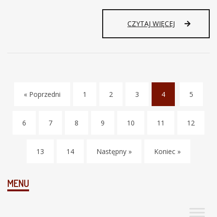
CZYTAJ WIĘCEJ
« Poprzedni
1
2
3
4
5
(
c
6
7
8
9
10
11
12
u
r
r
13
14
Następny »
Koniec »
e
n
t
MENU
)