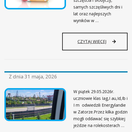
szczęścia i słodyczy,
A
L
samych szczęśliwych dni i
P
lat oraz najlepszych
I
wyników w …
Ł
K
A
CZYTAJ WIĘCEJ
R
S
K
I
Z dnia
31 maja, 2026
W piątek 29.05.2026r.
uczniowie klas Iag,I au,Id,Ib i
I m odwiedzili Energylandie
w Zatorze.Przez kilka godzin
mogli oddawać się szybkiej
jeździe na rolekosterach …