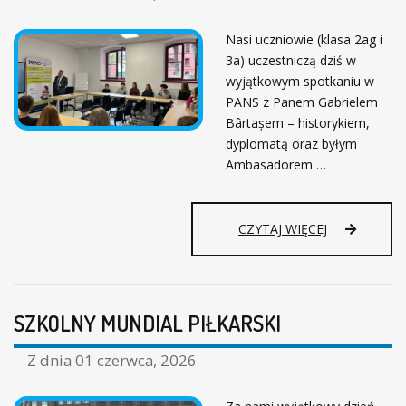
Z
I
Nasi uczniowie (klasa 2ag i
A
3a) uczestniczą dziś w
Ł
wyjątkowym spotkaniu w
A
L
PANS z Panem Gabrielem
N
Bârtașem – historykiem,
O
dyplomatą oraz byłym
Ś
Ambasadorem …
Ć
N
A
R
CZYTAJ WIĘCEJ
Z
E
C
Z
SZKOLNY MUNDIAL PIŁKARSKI
G
Ł
O
Z dnia
01 czerwca, 2026
G
O