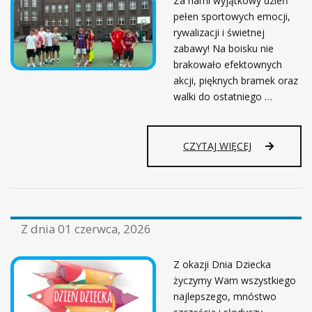
Za nami wyjątkowy dzień
W
S
pełen sportowych emocji,
K
rywalizacji i świetnej
I
zabawy! Na boisku nie
E
brakowało efektownych
G
akcji, pięknych bramek oraz
O
walki do ostatniego …
H
O
S
P
S
CZYTAJ WIĘCEJ
I
Z
C
K
J
O
U
L
M
N
!
Z dnia
01 czerwca, 2026
Y
M
U
Z okazji Dnia Dziecka
N
życzymy Wam wszystkiego
D
najlepszego, mnóstwo
I