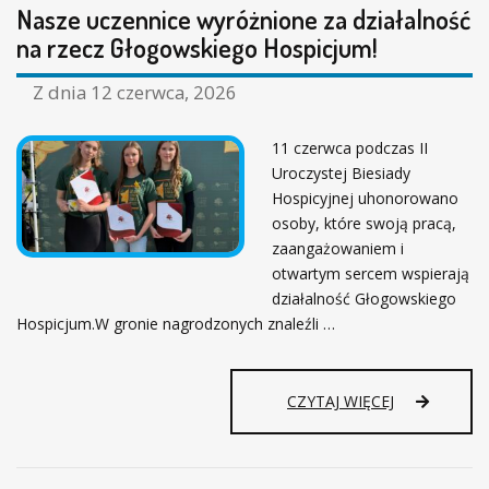
Nasze uczennice wyróżnione za działalność
na rzecz Głogowskiego Hospicjum!
Z dnia
12 czerwca, 2026
11 czerwca podczas II
Uroczystej Biesiady
Hospicyjnej uhonorowano
osoby, które swoją pracą,
zaangażowaniem i
otwartym sercem wspierają
działalność Głogowskiego
Hospicjum.W gronie nagrodzonych znaleźli …
N
CZYTAJ WIĘCEJ
A
S
Z
E