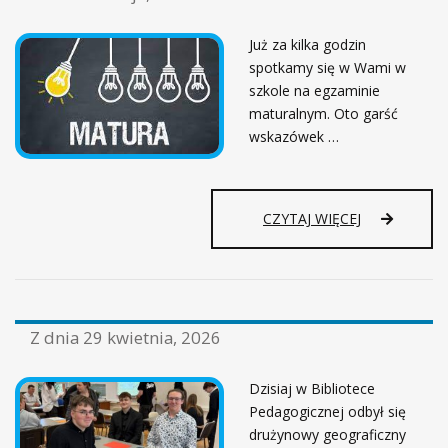
Już za kilka godzin
spotkamy się w Wami w
szkole na egzaminie
maturalnym. Oto garść
wskazówek …
D
CZYTAJ WIĘCEJ
R
O
D
Z
Y
Z dnia
29 kwietnia, 2026
M
A
T
Dzisiaj w Bibliotece
U
Pedagogicznej odbył się
R
drużynowy geograficzny
Z