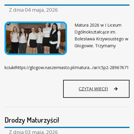
Z dnia
04 maja, 2026
Matura 2026 w I Liceum
Ogólnokształcące im.
Bolesława Krzywoustego w
Głogowie. Trzymamy
kciuki!https://glogow.naszemiasto.pl/matura.../ar/c5p2-28967671
CZYTAJ WIĘCEJ
Drodzy Maturzyści!
Z dnia
03 maja, 2026