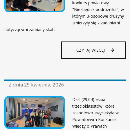
konkurs powiatowy
Y
Ś
"Niezbędnik podróżnika", w
C
którym 3-osobowe drużyny
I
zmierzyły się z zadaniami
!
dotyczącymi zamiany skal …
CZYTAJ WIĘCEJ
Z dnia
29 kwietnia, 2026
Dziś (29.04) ekipa
trzecioklasistów, która
zespołowo zwyciężyła w
Powiatowym Konkursie
Wiedzy o Prawach