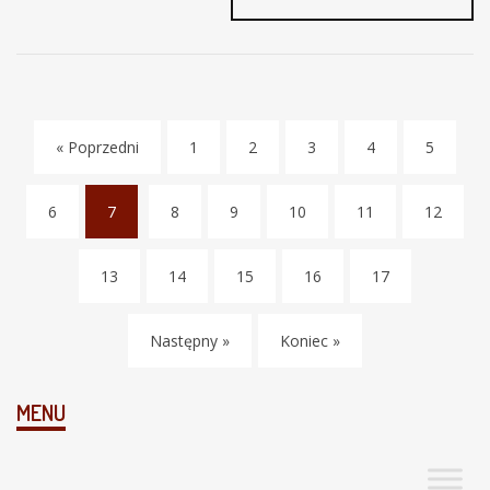
« Poprzedni
1
2
3
4
5
6
7
8
9
10
11
12
(
c
13
14
15
16
17
u
r
r
Następny »
Koniec »
e
n
t
MENU
)