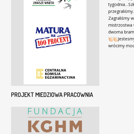
tygodnia…Szk
przegraliśm
Zagraliśmy w
mistrzostwa 
dwoma bramk
Jestesmy
wrócimy mocn
PROJEKT MIEDZIOWA PRACOWNIA