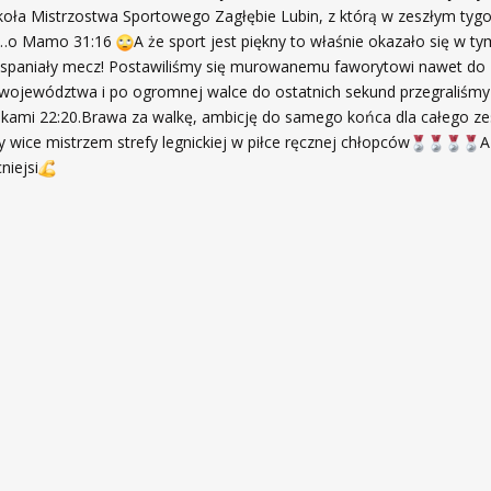
oła Mistrzostwa Sportowego Zagłębie Lubin, z którą w zeszłym tyg
y…o Mamo 31:16
A że sport jest piękny to właśnie okazało się w tym
spaniały mecz! Postawiliśmy się murowanemu faworytowi nawet do 
województwa i po ogromnej walce do ostatnich sekund przegraliśmy 
ami 22:20.Brawa za walkę, ambicję do samego końca dla całego ze
 wice mistrzem strefy legnickiej w piłce ręcznej chłopców
A
iejsi