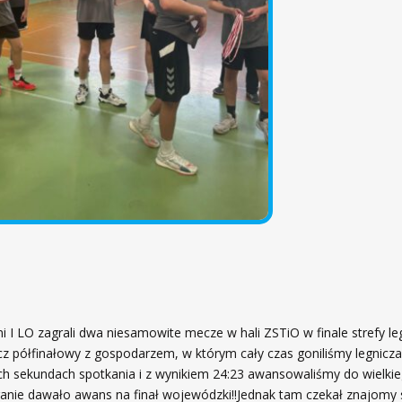
ni I LO zagrali dwa niesamowite mecze w hali ZSTiO w finale strefy leg
z półfinałowy z gospodarzem, w którym cały czas goniliśmy legnicza
ich sekundach spotkania i z wynikiem 24:23 awansowaliśmy do wielkieg
anie dawało awans na finał wojewódzki!!Jednak tam czekał znajomy 