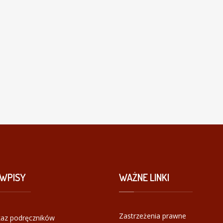
WPISY
WAŻNE
LINKI
Zastrzeżenia prawne
az podręczników