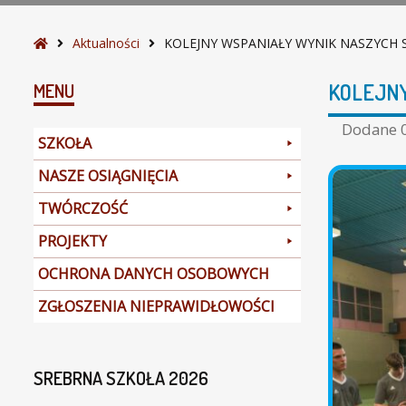
I
K
S
Aktualności
KOLEJNY WSPANIAŁY WYNIK NASZYC
N
t
A
r
KOLEJN
MENU
S
o
Z
n
Dodane
SZKOŁA
Y
a
C
g
NASZE OSIĄGNIĘCIA
H
ł
TWÓRCZOŚĆ
S
ó
P
w
PROJEKTY
O
n
R
a
OCHRONA DANYCH OSOBOWYCH
T
ZGŁOSZENIA NIEPRAWIDŁOWOŚCI
O
W
C
SREBRNA SZKOŁA 2026
Ó
W