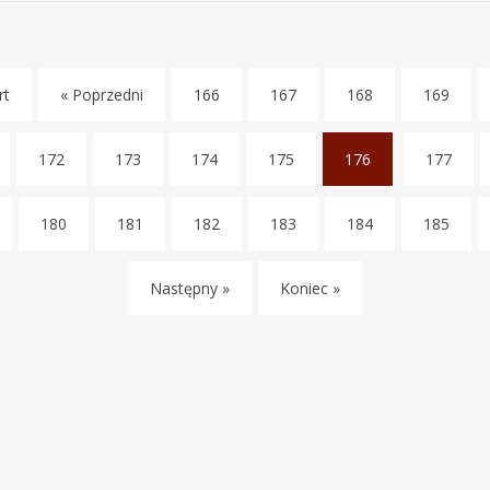
rt
« Poprzedni
166
167
168
169
172
173
174
175
176
177
(
c
180
181
182
183
184
185
u
r
r
Następny »
Koniec »
e
n
t
)