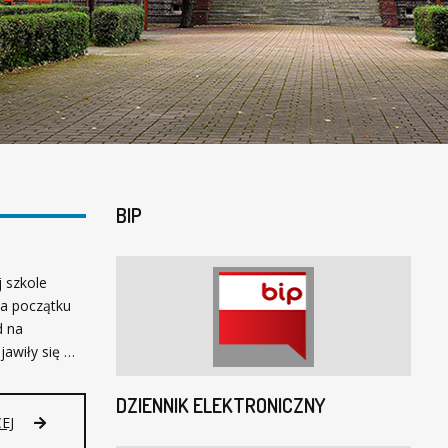
BIP
j szkole
Na początku
d na
jawiły się …
DZIENNIK ELEKTRONICZNY
EJ