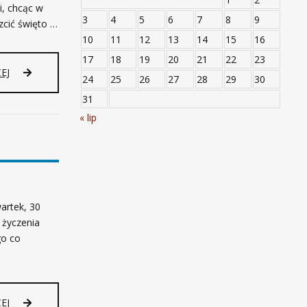
i, chcąc w
3
4
5
6
7
8
9
czcić święto …
10
11
12
13
14
15
16
17
18
19
20
21
22
23
EJ
24
25
26
27
28
29
30
31
« lip
artek, 30
 życzenia
go co
D
EJ