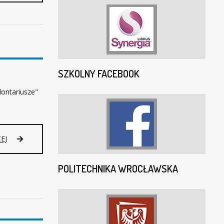
SZKOLNY FACEBOOK
lontariusze"
P
EJ
O
D
POLITECHNIKA WROCŁAWSKA
Z
I
Ę
K
O
W