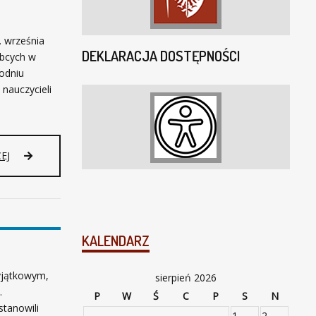
A
N
I
. września
E
DEKLARACJA DOSTĘPNOŚCI
Obcych w
odniu
nauczycieli
EJ
KALENDARZ
yjątkowym,
sierpień 2026
.
P
W
Ś
C
P
S
N
tanowili
1
2