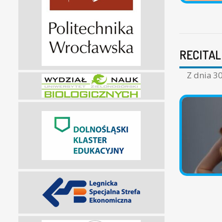
RECITAL
Z dnia
30