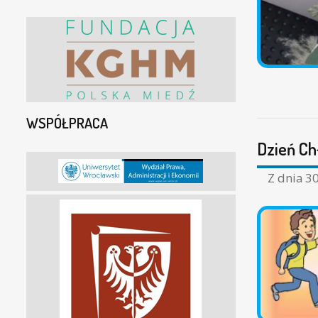
WSPÓŁPRACA
Dzień Ch
Z dnia
30