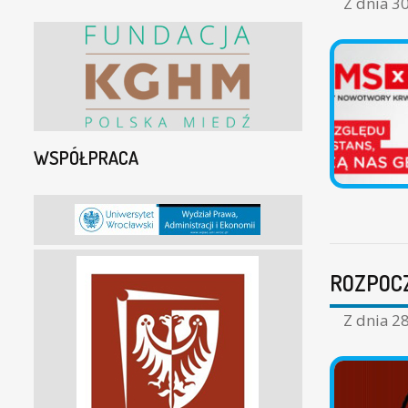
Z dnia
30
WSPÓŁPRACA
ROZPOCZ
Z dnia
28