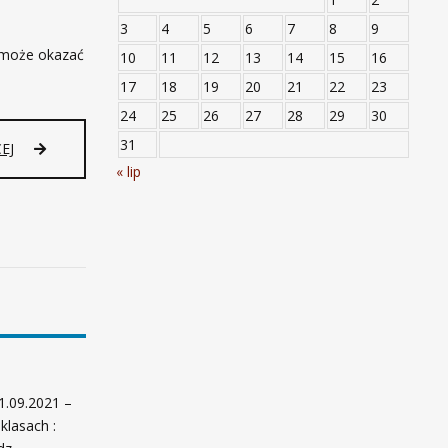
A
M
3
4
5
6
7
8
9
R
 może okazać
10
11
12
13
14
15
16
O
Z
17
18
19
20
21
22
23
P
24
25
26
27
28
29
30
O
C
31
T
EJ
Z
W
« lip
Ę
O
C
J
I
E
A
W
R
S
O
P
K
A
U
R
S
C
Z
I
K
E
O
1.09.2021 –
M
L
lasach :
A
N
Z