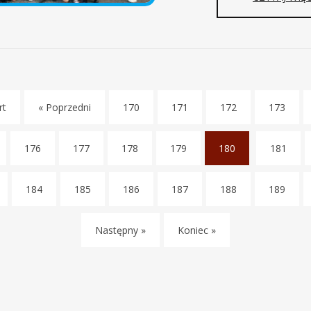
rt
« Poprzedni
170
171
172
173
176
177
178
179
180
181
(
c
184
185
186
187
188
189
u
r
r
Następny »
Koniec »
e
n
t
)