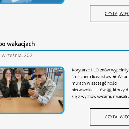
CZYTAJ WIĘC
 po wakacjach
 września, 2021
Korytarze I LO znów wypełniły
śmiechem licealistów ❤️ Wita
murach w szczególności
pierwszoklasistów 🤗, którzy dz
się z wychowawcami, napisali
CZYTAJ WIĘC