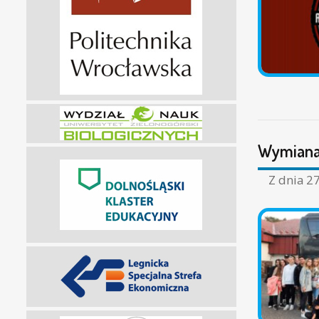
Wymiana
Z dnia
27