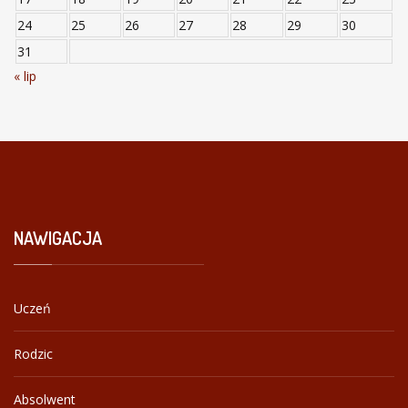
24
25
26
27
28
29
30
31
« lip
NAWIGACJA
Uczeń
Rodzic
Absolwent