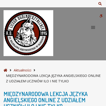
–
Sz
M
I
W
Ę
D
bu
Z
Y
N
A
R
O
D
O
S
Aktualności
W
t
MIĘDZYNARODOWA LEKCJA JĘZYKA ANGIELSKIEGO ONLINE
A
r
Z UDZIAŁEM UCZNIÓW ILO I NIE TYLKO
L
o
E
n
MIĘDZYNARODOWA LEKCJA JĘZYKA
K
a
ANGIELSKIEGO ONLINE Z UDZIAŁEM
C
g
J