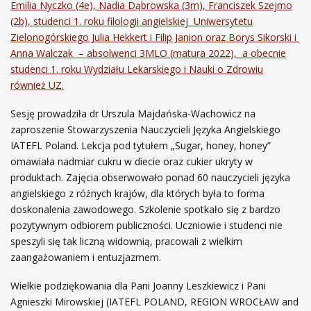
Emilia Nyczko (4e), Nadia Dąbrowska (3m), Franciszek Szejmo
O
(2b), studenci 1. roku filologii angielskiej Uniwersytetu
N
Zielonogórskiego Julia Hekkert i Filip Janion oraz Borys Sikorski i
L
Anna Walczak – absolwenci 3MLO (matura 2022), a obecnie
I
studenci 1. roku Wydziału Lekarskiego i Nauki o Zdrowiu
N
również UZ.
E
Z
Sesję prowadziła dr Urszula Majdańska-Wachowicz na
U
zaproszenie Stowarzyszenia Nauczycieli Języka Angielskiego
D
IATEFL Poland. Lekcja pod tytułem „Sugar, honey, honey”
Z
omawiała nadmiar cukru w diecie oraz cukier ukryty w
I
produktach. Zajęcia obserwowało ponad 60 nauczycieli języka
A
angielskiego z różnych krajów, dla których była to forma
Ł
doskonalenia zawodowego. Szkolenie spotkało się z bardzo
E
pozytywnym odbiorem publiczności. Uczniowie i studenci nie
M
speszyli się tak liczną widownią, pracowali z wielkim
U
zaangażowaniem i entuzjazmem.
C
Z
Wielkie podziękowania dla Pani Joanny Leszkiewicz i Pani
N
Agnieszki Mirowskiej (IATEFL POLAND, REGION WROCŁAW and