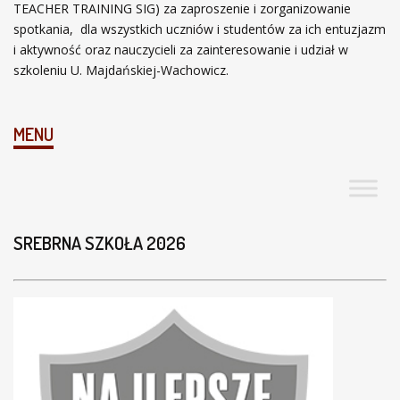
I
TEACHER TRAINING SIG) za zaproszenie i zorganizowanie
Ó
spotkania, dla wszystkich uczniów i studentów za ich entuzjazm
W
i aktywność oraz nauczycieli za zainteresowanie i udział w
I
szkoleniu U. Majdańskiej-Wachowicz.
L
O
I
MENU
N
I
E
T
Y
SREBRNA SZKOŁA 2026
L
K
O