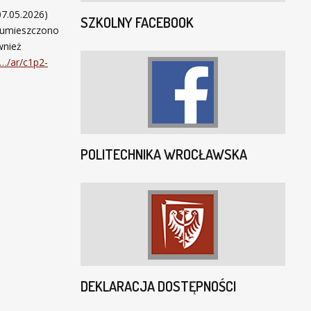
07.05.2026)
SZKOLNY FACEBOOK
rą umieszczono
wnież
o…/ar/c1p2-
POLITECHNIKA WROCŁAWSKA
DEKLARACJA DOSTĘPNOŚCI