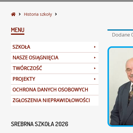
S
Historia szkoły
t
r
MENU
Dodane
o
n
SZKOŁA
a
g
NASZE OSIĄGNIĘCIA
ł
TWÓRCZOŚĆ
ó
w
PROJEKTY
n
a
OCHRONA DANYCH OSOBOWYCH
ZGŁOSZENIA NIEPRAWIDŁOWOŚCI
SREBRNA SZKOŁA 2026