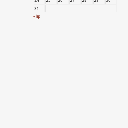
24
25
26
27
28
29
30
31
« lip