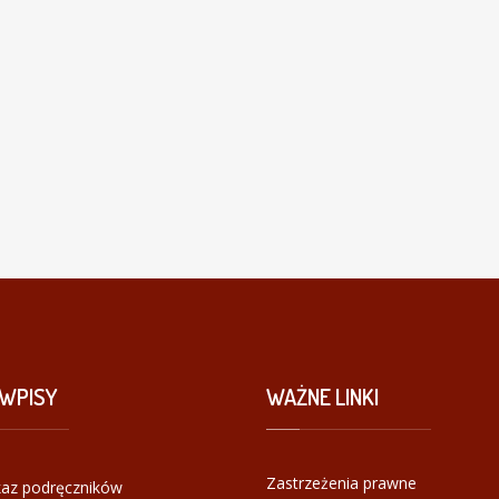
WPISY
WAŻNE
LINKI
Zastrzeżenia prawne
az podręczników