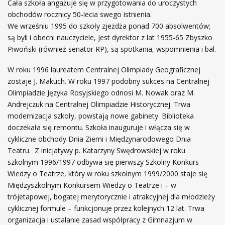
Cała szkoła angażuje się w przygotowania do uroczystych
obchodów rocznicy 50-lecia swego istnienia.
We wrześniu 1995 do szkoły zjeżdża ponad 700 absolwentów;
są byli i obecni nauczyciele, jest dyrektor z lat 1955-65 Zbyszko
Piwoński (również senator RP), są spotkania, wspomnienia i bal.
W roku 1996 laureatem Centralnej Olimpiady Geograficznej
zostaje J. Makuch. W roku 1997 podobny sukces na Centralnej
Olimpiadzie Języka Rosyjskiego odnosi M. Nowak oraz M.
Andrejczuk na Centralnej Olimpiadzie Historycznej. Trwa
modernizacja szkoły, powstają nowe gabinety. Biblioteka
doczekała się remontu. Szkoła inauguruje i włącza się w
cykliczne obchody Dnia Ziemi i Międzynarodowego Dnia
Teatru. Z inicjatywy p. Katarzyny Swędrowskiej w roku
szkolnym 1996/1997 odbywa się pierwszy Szkolny Konkurs
Wiedzy o Teatrze, który w roku szkolnym 1999/2000 staje się
Międzyszkolnym Konkursem Wiedzy o Teatrze i – w
trójetapowej, bogatej merytorycznie i atrakcyjnej dla młodzieży
cyklicznej formule – funkcjonuje przez kolejnych 12 lat. Trwa
organizacja i ustalanie zasad współpracy z Gimnazjum w