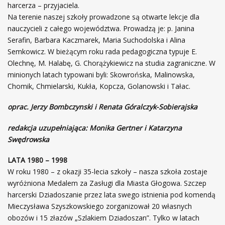
harcerza – przyjaciela.
Na terenie naszej szkoły prowadzone są otwarte lekcje dla
nauczycieli z całego województwa. Prowadzą je: p. Janina
Serafin, Barbara Kaczmarek, Maria Suchodolska i Alina
Semkowicz. W bieżącym roku rada pedagogiczna typuje E.
Olechnę, M. Halabę, G. Chorążykiewicz na studia zagraniczne. W
minionych latach typowani byli: Skowrońska, Malinowska,
Chomik, Chmielarski, Kukła, Kopcza, Golanowski i Tałac.
oprac. Jerzy Bombczynski i Renata Góralczyk-Sobierajska
redakcja uzupełniająca: Monika Gertner i Katarzyna
Swędrowska
LATA 1980 – 1998
W roku 1980 – z okazji 35-lecia szkoły – nasza szkoła zostaje
wyróżniona Medalem za Zasługi dla Miasta Głogowa. Szczep
harcerski Dziadoszanie przez lata swego istnienia pod komendą
Mieczysława Szyszkowskiego zorganizował 20 własnych
obozów i 15 złazów „Szlakiem Dziadoszan”. Tylko w latach