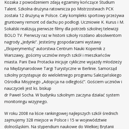
Kozaka z powodzeniem zdają egzaminy kończące Studium
Talent. Szkolna drużyna ratownicza po Mistrzostwach PCK
została 12 drużyną w Polsce. Cały kompleks sportowy przeżywa
gruntowny remont od dachu po podłogi. Uczniowie K. Kurus i M.
Sokalski realizują pierwsze filmy dla potrzeb szkolnej telewizji
BOLO TV. Pierwszy raz w historii szkoły rozdano absolwentom
nagrody „Jedynki”. Jesteśmy gospodarzami wystawy
„Eksperymentuj” autorstwa Centrum Nauki Kopernik z
Warszawy, gościmy uczniów innych szkół i mieszkańców
miasta. Pani Ewa Protacka inicjuje cykliczne wyjazdy młodzieży
na Międzynarodowe Targi Turystyczne w Berlinie. Samorząd
szkolny przystępuje do wieloletniego programu Salezjańskiego
Ośrodka Misyjnego „Adopcja na odległość”. Gościem uczniów i
nauczycieli jest ks. biskup
dr Paweł Socha. W budynku szkolnym zaczyna działać system
monitoringu wizyjnego.
W roku 2008 na liście rankingowej najlepszych szkół średnich
zajmujemy 328 miejsce w Polsce i 15 w województwie
dolnośląskim. Na stypendium naukowe do Wielkiej Brytanii