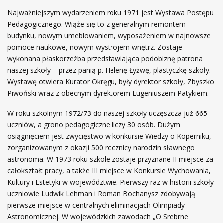
Najważniejszym wydarzeniem roku 1971 jest Wystawa Postępu
Pedagogicznego. Wiąże się to z generalnym remontem
budynku, nowym umeblowaniem, wyposażeniem w najnowsze
pomoce naukowe, nowym wystrojem wnętrz. Zostaje
wykonana płaskorzeźba przedstawiająca podobiznę patrona
naszej szkoły – przez panią p. Helenę Łyżwę, plastyczkę szkoły.
Wystawę otwiera Kurator Okręgu, były dyrektor szkoły, Zbyszko
Piwoński wraz z obecnym dyrektorem Eugeniuszem Patykiem.
W roku szkolnym 1972/73 do naszej szkoły uczęszcza już 665
uczniów, a grono pedagogiczne liczy 30 osób. Dużym
osiągnięciem jest zwycięstwo w konkursie Wiedzy o Koperniku,
zorganizowanym z okazji 500 rocznicy narodzin sławnego
astronoma. W 1973 roku szkole zostaje przyznane II miejsce za
całokształt pracy, a także III miejsce w Konkursie Wychowania,
Kultury i Estetyki w województwie. Pierwszy raz w historii szkoły
uczniowie Ludwik Lehman i Roman Bochanysz zdobywają
pierwsze miejsce w centralnych eliminacjach Olimpiady
Astronomicznej. W wojewódzkich zawodach „O Srebrne