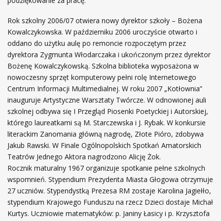
podziękowanie za pracę.
Rok szkolny 2006/07 otwiera nowy dyrektor szkoły – Bożena
Kowalczykowska. W październiku 2006 uroczyście otwarto i
oddano do użytku aulę po remoncie rozpoczętym przez
dyrektora Zygmunta Włodarczaka i ukończonym przez dyrektor
Bożenę Kowalczykowską. Szkolna biblioteka wyposażona w
nowoczesny sprzęt komputerowy pełni rolę Internetowego
Centrum Informacji Multimedialnej. W roku 2007 „Kotłownia”
inauguruje Artystyczne Warsztaty Twórcze. W odnowionej auli
szkolnej odbywa się I Przegląd Piosenki Poetyckiej i Autorskiej,
którego laureatkami są M. Starczewska i J. Rybak. W konkursie
literackim Zanomania główną nagrodę, Złote Pióro, zdobywa
Jakub Rawski. W Finale Ogólnopolskich Spotkań Amatorskich
Teatrów Jednego Aktora nagrodzono Alicję Żok.
Rocznik maturalny 1967 organizuje spotkanie pełne szkolnych
wspomnień. Stypendium Prezydenta Miasta Głogowa otrzymuje
27 uczniów. Stypendystką Prezesa RM zostaje Karolina Jagiełło,
stypendium Krajowego Funduszu na rzecz Dzieci dostaje Michał
Kurtys. Uczniowie matematyków: p. Janiny Łasicy i p. Krzysztofa