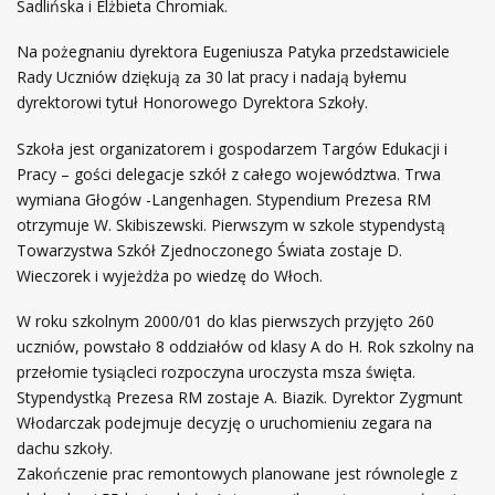
Sadlińska i Elżbieta Chromiak.
Na pożegnaniu dyrektora Eugeniusza Patyka przedstawiciele
Rady Uczniów dziękują za 30 lat pracy i nadają byłemu
dyrektorowi tytuł Honorowego Dyrektora Szkoły.
Szkoła jest organizatorem i gospodarzem Targów Edukacji i
Pracy – gości delegacje szkół z całego województwa. Trwa
wymiana Głogów -Langenhagen. Stypendium Prezesa RM
otrzymuje W. Skibiszewski. Pierwszym w szkole stypendystą
Towarzystwa Szkół Zjednoczonego Świata zostaje D.
Wieczorek i wyjeżdża po wiedzę do Włoch.
W roku szkolnym 2000/01 do klas pierwszych przyjęto 260
uczniów, powstało 8 oddziałów od klasy A do H. Rok szkolny na
przełomie tysiącleci rozpoczyna uroczysta msza święta.
Stypendystką Prezesa RM zostaje A. Biazik. Dyrektor Zygmunt
Włodarczak podejmuje decyzję o uruchomieniu zegara na
dachu szkoły.
Zakończenie prac remontowych planowane jest równolegle z