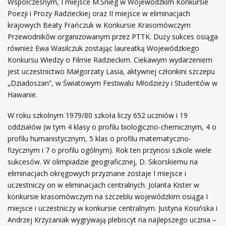
Współczesnym, I miejsce M.Śnieg w Wojewódzkim Konkursie
Poezji i Prozy Radzieckiej oraz II miejsce w eliminacjach
krajowych Beaty Frańczuk w Konkursie Krasomówczym
Przewodników organizowanym przez PTTK. Duży sukces osiąga
również Ewa Wasilczuk zostając laureatką Wojewódzkiego
Konkursu Wiedzy o Filmie Radzieckim. Ciekawym wydarzeniem
jest uczestnictwo Małgorzaty Lasia, aktywnej członkini szczepu
„Dziadoszan”, w Światowym Festiwalu Młodzieży i Studentów w
Hawanie.
W roku szkolnym 1979/80 szkoła liczy 652 uczniów i 19
oddziałów (w tym 4 klasy o profilu biologiczno-chemicznym, 4 o
profilu humanistycznym, 5 klas o profilu matematyczno-
fizycznym i 7 o profilu ogólnym). Rok ten przynosi szkole wiele
sukcesów. W olimpiadzie geograficznej, D. Sikorskiemu na
eliminacjach okręgowych przyznane zostaje I miejsce i
uczestniczy on w eliminacjach centralnych. Jolanta Kister w
konkursie krasomówczym na szczeblu wojewódzkim osiąga I
miejsce i uczestniczy w konkursie centralnym. Justyna Kosińska i
Andrzej Krzyżaniak wygrywają plebiscyt na najlepszego ucznia –