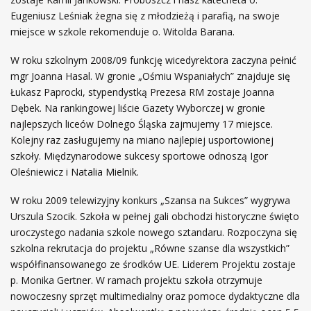
Eugeniusz Leśniak żegna się z młodzieżą i parafią, na swoje
miejsce w szkole rekomenduje o. Witolda Barana.
W roku szkolnym 2008/09 funkcję wicedyrektora zaczyna pełnić
mgr Joanna Hasal. W gronie „Ośmiu Wspaniałych” znajduje się
Łukasz Paprocki, stypendystką Prezesa RM zostaje Joanna
Dębek. Na rankingowej liście Gazety Wyborczej w gronie
najlepszych liceów Dolnego Śląska zajmujemy 17 miejsce.
Kolejny raz zasługujemy na miano najlepiej usportowionej
szkoły. Międzynarodowe sukcesy sportowe odnoszą Igor
Oleśniewicz i Natalia Mielnik.
W roku 2009 telewizyjny konkurs „Szansa na Sukces” wygrywa
Urszula Szocik. Szkoła w pełnej gali obchodzi historyczne święto
uroczystego nadania szkole nowego sztandaru. Rozpoczyna się
szkolna rekrutacja do projektu „Równe szanse dla wszystkich”
współfinansowanego ze środków UE. Liderem Projektu zostaje
p. Monika Gertner. W ramach projektu szkoła otrzymuje
nowoczesny sprzęt multimedialny oraz pomoce dydaktyczne dla