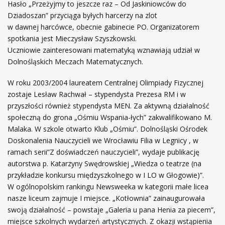
Hasło „Przeżyjmy to jeszcze raz – Od Jaskiniowców do
Dziadoszan” przyciąga byłych harcerzy na zlot
w dawnej harcówce, obecnie gabinecie PO. Organizatorem
spotkania jest Mieczysław Szyszkowski.
Uczniowie zainteresowani matematyką wznawiają udział w
Dolnośląskich Meczach Matematycznych.
W roku 2003/2004 laureatem Centralnej Olimpiady Fizycznej
zostaje Lesław Rachwał – stypendysta Prezesa RM i w
przyszłości również stypendysta MEN. Za aktywną działalność
społeczną do grona „Ośmiu Wspania-łych” zakwalifikowano M.
Malaka. W szkole otwarto Klub „Ośmiu”. Dolnośląski Ośrodek
Doskonalenia Nauczycieli we Wrocławiu Filia w Legnicy , w
ramach serii”Z doświadczeń nauczycieli”, wydaje publikację
autorstwa p. Katarzyny Swędrowskiej „Wiedza o teatrze (na
przykładzie konkursu międzyszkolnego w I LO w Głogowie)”.
W ogólnopolskim rankingu Newsweeka w kategorii małe licea
nasze liceum zajmuje I miejsce. „Kotłownia” zainaugurowała
swoją działalność – powstaje „Galeria u pana Henia za piecem”,
miejsce szkolnych wydarzeń artystycznych. Z okazji wstąpienia