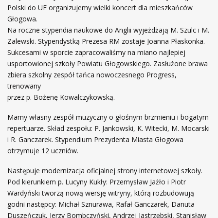
Polski do UE organizujemy wielki koncert dla mieszkańców
Głogowa.
Na roczne stypendia naukowe do Anglii wyjeżdżają M. Szulc i M.
Zalewski. Stypendystką Prezesa RM zostaje Joanna Płaskonka.
Sukcesami w sporcie zapracowaliśmy na miano najlepiej
usportowionej szkoły Powiatu Głogowskiego. Zasłużone brawa
zbiera szkolny zespół tańca nowoczesnego Progress,
trenowany
przez p. Bożenę Kowalczykowską.
Mamy własny zespół muzyczny o głośnym brzmieniu i bogatym
repertuarze. Skład zespołu: P. Jankowski, K. Witecki, M. Mocarski
i R. Ganczarek. Stypendium Prezydenta Miasta Głogowa
otrzymuje 12 uczniów.
Następuje modernizacja oficjalnej strony internetowej szkoły.
Pod kierunkiem p. Lucyny Kukły: Przemysław Jażło i Piotr
Wardyński tworzą nową wersję witryny, którą rozbudowują
godni następcy: Michał Sznurawa, Rafał Ganczarek, Danuta
Duszeńczuk, Jerzy Bombczyński, Andrzej Jastrzębski, Stanisław