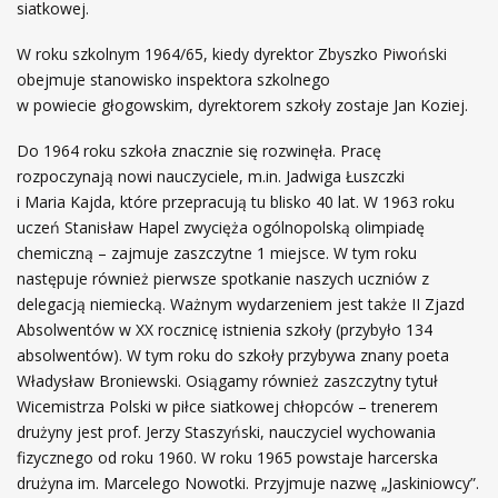
siatkowej.
W roku szkolnym 1964/65, kiedy dyrektor Zbyszko Piwoński
obejmuje stanowisko inspektora szkolnego
w powiecie głogowskim, dyrektorem szkoły zostaje Jan Koziej.
Do 1964 roku szkoła znacznie się rozwinęła. Pracę
rozpoczynają nowi nauczyciele, m.in. Jadwiga Łuszczki
i Maria Kajda, które przepracują tu blisko 40 lat. W 1963 roku
uczeń Stanisław Hapel zwycięża ogólnopolską olimpiadę
chemiczną – zajmuje zaszczytne 1 miejsce. W tym roku
następuje również pierwsze spotkanie naszych uczniów z
delegacją niemiecką. Ważnym wydarzeniem jest także II Zjazd
Absolwentów w XX rocznicę istnienia szkoły (przybyło 134
absolwentów). W tym roku do szkoły przybywa znany poeta
Władysław Broniewski. Osiągamy również zaszczytny tytuł
Wicemistrza Polski w piłce siatkowej chłopców – trenerem
drużyny jest prof. Jerzy Staszyński, nauczyciel wychowania
fizycznego od roku 1960. W roku 1965 powstaje harcerska
drużyna im. Marcelego Nowotki. Przyjmuje nazwę „Jaskiniowcy”.