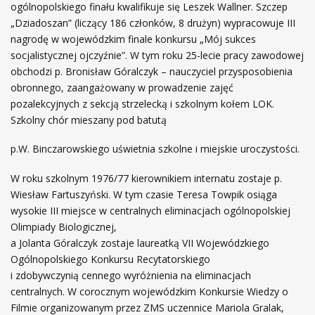
ogólnopolskiego finału kwalifikuje się Leszek Wallner. Szczep
„Dziadoszan” (liczący 186 członków, 8 drużyn) wypracowuje III
nagrodę w wojewódzkim finale konkursu „Mój sukces
socjalistycznej ojczyźnie”. W tym roku 25-lecie pracy zawodowej
obchodzi p. Bronisław Góralczyk – nauczyciel przysposobienia
obronnego, zaangażowany w prowadzenie zajęć
pozalekcyjnych z sekcją strzelecką i szkolnym kołem LOK.
Szkolny chór mieszany pod batutą
p.W. Binczarowskiego uświetnia szkolne i miejskie uroczystości.
W roku szkolnym 1976/77 kierownikiem internatu zostaje p.
Wiesław Fartuszyński. W tym czasie Teresa Towpik osiąga
wysokie III miejsce w centralnych eliminacjach ogólnopolskiej
Olimpiady Biologicznej,
a Jolanta Góralczyk zostaje laureatką VII Wojewódzkiego
Ogólnopolskiego Konkursu Recytatorskiego
i zdobywczynią cennego wyróżnienia na eliminacjach
centralnych. W corocznym wojewódzkim Konkursie Wiedzy o
Filmie organizowanym przez ZMS uczennice Mariola Gralak,