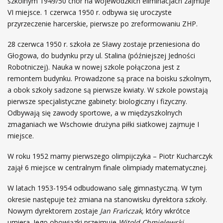
szkolnym 1949/50 chór na wojewódzkich eliminacjach zajmuje
VI miejsce. 1 czerwca 1950 r. odbywa się uroczyste
przyrzeczenie harcerskie, pierwsze po zreformowaniu ZHP.
28 czerwca 1950 r. szkoła ze Sławy zostaje przeniesiona do
Głogowa, do budynku przy ul. Stalina (późniejszej Jedności
Robotniczej). Nauka w nowej szkole połączona jest z
remontem budynku. Prowadzone są prace na boisku szkolnym,
a obok szkoły sadzone są pierwsze kwiaty. W szkole powstają
pierwsze specjalistyczne gabinety: biologiczny i fizyczny.
Odbywają się zawody sportowe, a w międzyszkolnych
zmaganiach we Wschowie drużyna piłki siatkowej zajmuje I
miejsce.
W roku 1952 mamy pierwszego olimpijczyka – Piotr Kucharczyk
zajął 6 miejsce w centralnym finale olimpiady matematycznej.
W latach 1953-1954 odbudowano salę gimnastyczną. W tym
okresie następuje też zmiana na stanowisku dyrektora szkoły.
Nowym dyrektorem zostaje
Jan Frańczak,
który wkrótce
umiera. Jego obowiązki przejmuje
Witold Chmielewski.