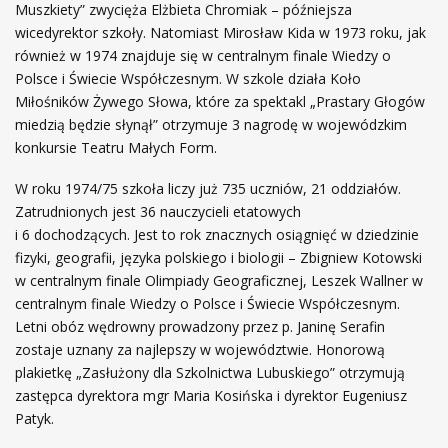
Muszkiety” zwycięża Elżbieta Chromiak – późniejsza
wicedyrektor szkoły. Natomiast Mirosław Kida w 1973 roku, jak
również w 1974 znajduje się w centralnym finale Wiedzy o
Polsce i Świecie Współczesnym. W szkole działa Koło
Miłośników Żywego Słowa, które za spektakl „Prastary Głogów
miedzią będzie słynął” otrzymuje 3 nagrodę w wojewódzkim
konkursie Teatru Małych Form.
W roku 1974/75 szkoła liczy już 735 uczniów, 21 oddziałów.
Zatrudnionych jest 36 nauczycieli etatowych
i 6 dochodzących. Jest to rok znacznych osiągnięć w dziedzinie
fizyki, geografii, języka polskiego i biologii – Zbigniew Kotowski
w centralnym finale Olimpiady Geograficznej, Leszek Wallner w
centralnym finale Wiedzy o Polsce i Świecie Współczesnym.
Letni obóz wędrowny prowadzony przez p. Janinę Serafin
zostaje uznany za najlepszy w województwie. Honorową
plakietkę „Zasłużony dla Szkolnictwa Lubuskiego” otrzymują
zastępca dyrektora mgr Maria Kosińska i dyrektor Eugeniusz
Patyk.