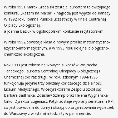
W roku 1991 Marek Grabalski zostaje laureatem telewizyjnego
konkursu „Razem na Marsa” – nagrodą jest wyjazd do Kanady.
W 1992 roku Joanna Punicka uczestniczy w finale Centralnej
Olipiady Ekologicznej,
a Joanna Baziuk w ogólnopolskim konkursie recytatorskim.
W roku 1992 powstaje klasa o nowym profilu: matematyczno-
fizyczno-informatycznym, a w 1993 roku kolejna: biologiczno-
chemiczno-ekologiczna.
Rok 1993 jest rokiem naukowych sukcesów Wojciecha
Taneckiego, laureata Centralnej Olimpiady Biologicznej i
Chemicznej (po raz drugi). W roku szkolnym 1994/1995
funkcjonują jedynie trzy oddziały kończącego działalność
Liceum Medycznego. Wicedyrektorami Zespołu Szkół są:
Barbara Sadlińska, Zdzisław Szlemp oraz Helena Wygnańska-
Cirko. Dyrektor Eugeniusz Patyk zostaje wybrany senatorem RP,
co jest powodem do dumy i okazją do organizowania wycieczek
do Warszawy z wizytami młodzieży w parlamencie.