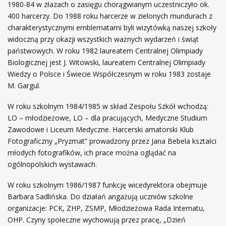
1980-84 w złazach o zasięgu chorągwianym uczestniczyło ok.
400 harcerzy. Do 1988 roku harcerze w zielonych mundurach z
charakterystycznymi emblematami byli wizytówką naszej szkoły
widoczną przy okazji wszystkich ważnych wydarzeń i świąt
państwowych. W roku 1982 laureatem Centralnej Olimpiady
Biologicznej jest J. Witowski, laureatem Centralnej Olimpiady
Wiedzy o Polsce i Świecie Współczesnym w roku 1983 zostaje
M. Gargul.
W roku szkolnym 1984/1985 w skład Zespołu Szkół wchodzą:
LO – młodzieżowe, LO – dla pracujących, Medyczne Studium
Zawodowe i Liceum Medyczne. Harcerski amatorski Klub
Fotograficzny „Pryzmat” prowadzony przez Jana Bebela kształci
młodych fotografików, ich prace można oglądać na
ogólnopolskich wystawach.
W roku szkolnym 1986/1987 funkcję wicedyrektora obejmuje
Barbara Sadlińska. Do działań angażują uczniów szkolne
organizacje: PCK, ZHP, ZSMP, Młodzieżowa Rada Internatu,
OHP. Czyny społeczne wychowują przez pracę, „Dzień