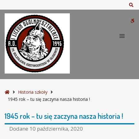
–
Sz
1
9
W
4
5
bu
r
o
k
–
t
u
s
i
S
Historia szkoły
ę
t
1945 rok – tu się zaczyna nasza historia !
z
r
a
o
1945 rok – tu się zaczyna nasza historia !
c
n
z
a
Dodane
10 października, 2020
y
g
n