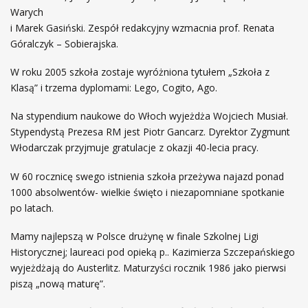
Warych
i Marek Gasiński. Zespół redakcyjny wzmacnia prof. Renata
Góralczyk – Sobierajska.
W roku 2005 szkoła zostaje wyróżniona tytułem „Szkoła z
Klasą” i trzema dyplomami: Lego, Cogito, Ago.
Na stypendium naukowe do Włoch wyjeżdża Wojciech Musiał.
Stypendystą Prezesa RM jest Piotr Gancarz. Dyrektor Zygmunt
Włodarczak przyjmuje gratulacje z okazji 40-lecia pracy.
W 60 rocznicę swego istnienia szkoła przeżywa najazd ponad
1000 absolwentów- wielkie święto i niezapomniane spotkanie
po latach.
Mamy najlepszą w Polsce drużynę w finale Szkolnej Ligi
Historycznej; laureaci pod opieką p.. Kazimierza Szczepańskiego
wyjeżdżają do Austerlitz. Maturzyści rocznik 1986 jako pierwsi
piszą „nową maturę”.