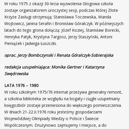
W roku 1975 z okazji 30-lecia wyzwolenia Głogowa szkoła
zostaje organizatorem uroczystej sesji, podczas której Złote
Krzyże Zasługi otrzymują: Stanisława Toczewska, Wanda
Wojtowicz, Janina Serafin i Bronisław Góralczyk. W późniejszych
latach do tego grona dołączą: Józef Koziej, Stanisław Borecki,
Henryka Patyk, Krystyna Targosz, Jerzy Staszyński, Antoni
Pieniążek i Jadwiga Łuszczki.
oprac. Jerzy Bombczynski i Renata Góralczyk-Sobierajska
redakcja uzupełniająca: Monika Gertner i Katarzyna
Swędrowska
LATA 1976 – 1980
W roku szkolnym 1975/76 internat przeżywa generalny remont,
a szkolna biblioteka ze względu na bogaty i ciągle uzupełniany
księgozbiór zostaje przeniesiona do większego pomieszczenia.
W dniach 21-22.II.1976 roku jesteśmy gospodarzami
Wojewódzkiej Olimpiady Wiedzy o Polsce i Świecie
Współczesnym. Drużynowo zajmujemy I miejsce, a do