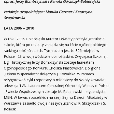
oprac. Jerzy Bombczynski i Renata Góralczyk-Sobierajska
redakcja uzupełniająca: Monika Gertner i Katarzyna
Swędrowska
LATA 2006 – 2010
W roku 2006 Dolnośląski Kurator Oświaty przesyła gratulacje
szkole, która po raz 4-ty znalazła się na liście ogólnopolskiego
rankingu szkół średnich. Tym razem jest to 326 miejsce w
Polsce i 23 w województwie dolnośląskim. Zwycięzca Szkolnej
Ligi Historycznej Jerzy Bombczyński zostaje laureatem
Ogólnopolskiego Konkursu „Polska Piastowska”. Do grona
„Ośmiu Wspaniałych” dołączyła J. Kowalska. W ramach
przygotowań cyklu reportaży o młodzieży do szkoły zawitała
telewizja TVN. Laureatem Centralnej Olimpiady Wiedzy o Polsce
i Świecie Współczesnym zostaje M. Radajewski – stypendysta
MEN. W ławach poselskich na sesji Sejmu Dzieci i Młodzieży w
Warszawie zasiadło dwoje naszych uczniów: K. Skrzypczak i S.
Koliński.