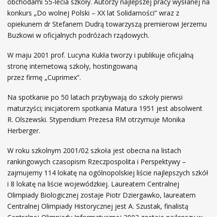
obchodami 55-lecia szkoły. Autorzy najlepszej pracy wysłanej na
konkurs „Do wolnej Polski – XX lat Solidarności” wraz z
opiekunem dr Stefanem Dudrą towarzyszą premierowi Jerzemu
Buzkowi w oficjalnych podróżach rządowych.
W maju 2001 prof. Lucyna Kukła tworzy i publikuje oficjalną
stronę internetową szkoły, hostingowaną
przez firmę „Cuprimex”.
Na spotkanie po 50 latach przybywają do szkoły pierwsi
maturzyści; inicjatorem spotkania Matura 1951 jest absolwent
R. Olszewski. Stypendium Prezesa RM otrzymuje Monika
Herberger.
W roku szkolnym 2001/02 szkoła jest obecna na listach
rankingowych czasopism Rzeczpospolita i Perspektywy –
zajmujemy 114 lokatę na ogólnopolskiej liście najlepszych szkół
i 8 lokatę na liście wojewódzkiej. Laureatem Centralnej
Olimpiady Biologicznej zostaje Piotr Dziergawko, laureatem
Centralnej Olimpiady Historycznej jest A. Szustak, finalistą