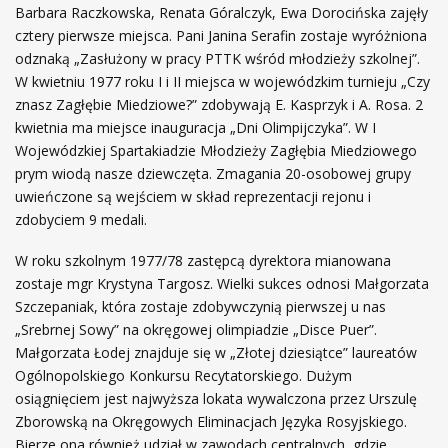
Barbara Raczkowska, Renata Góralczyk, Ewa Dorocińska zajęły
cztery pierwsze miejsca. Pani Janina Serafin zostaje wyróżniona
odznaką „Zasłużony w pracy PTTK wśród młodzieży szkolnej”.
W kwietniu 1977 roku I i II miejsca w wojewódzkim turnieju „Czy
znasz Zagłębie Miedziowe?” zdobywają E. Kasprzyk i A. Rosa. 2
kwietnia ma miejsce inauguracja „Dni Olimpijczyka”. W I
Wojewódzkiej Spartakiadzie Młodzieży Zagłębia Miedziowego
prym wiodą nasze dziewczęta. Zmagania 20-osobowej grupy
uwieńczone są wejściem w skład reprezentacji rejonu i
zdobyciem 9 medali.
W roku szkolnym 1977/78 zastępcą dyrektora mianowana
zostaje mgr Krystyna Targosz. Wielki sukces odnosi Małgorzata
Szczepaniak, która zostaje zdobywczynią pierwszej u nas
„Srebrnej Sowy” na okręgowej olimpiadzie „Disce Puer”.
Małgorzata Łodej znajduje się w „Złotej dziesiątce” laureatów
Ogólnopolskiego Konkursu Recytatorskiego. Dużym
osiągnięciem jest najwyższa lokata wywalczona przez Urszulę
Zborowską na Okręgowych Eliminacjach Języka Rosyjskiego.
Bierze ona również udział w zawodach centralnych, gdzie