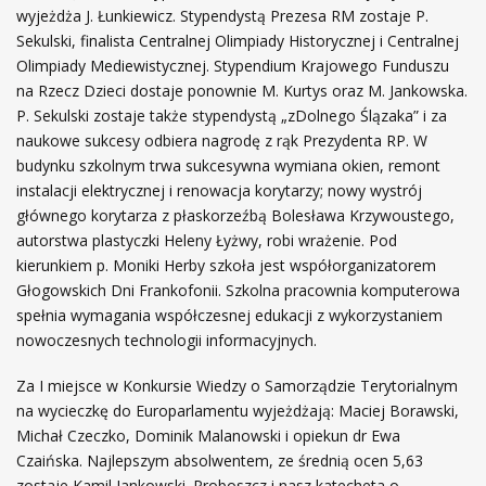
wyjeżdża J. Łunkiewicz. Stypendystą Prezesa RM zostaje P.
Sekulski, finalista Centralnej Olimpiady Historycznej i Centralnej
Olimpiady Mediewistycznej. Stypendium Krajowego Funduszu
na Rzecz Dzieci dostaje ponownie M. Kurtys oraz M. Jankowska.
P. Sekulski zostaje także stypendystą „zDolnego Ślązaka” i za
naukowe sukcesy odbiera nagrodę z rąk Prezydenta RP. W
budynku szkolnym trwa sukcesywna wymiana okien, remont
instalacji elektrycznej i renowacja korytarzy; nowy wystrój
głównego korytarza z płaskorzeźbą Bolesława Krzywoustego,
autorstwa plastyczki Heleny Łyżwy, robi wrażenie. Pod
kierunkiem p. Moniki Herby szkoła jest współorganizatorem
Głogowskich Dni Frankofonii. Szkolna pracownia komputerowa
spełnia wymagania współczesnej edukacji z wykorzystaniem
nowoczesnych technologii informacyjnych.
Za I miejsce w Konkursie Wiedzy o Samorządzie Terytorialnym
na wycieczkę do Europarlamentu wyjeżdżają: Maciej Borawski,
Michał Czeczko, Dominik Malanowski i opiekun dr Ewa
Czaińska. Najlepszym absolwentem, ze średnią ocen 5,63
zostaje Kamil Jankowski. Proboszcz i nasz katecheta o.