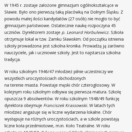
ł
W 1945 r. zostaje założone gimnazjum ogólnokształcące w
a
ó
Sławie. Było ono pierwszą taką placówką na Dolnym Śląsku. Z
n
w
powodu małej ilości kandydatów (27 osób) nie mogło to być
a
n
gimnazjum państwowe. Ostatecznie naukę rozpoczyna 45
s
a
uczniów. Dyrektorem zostaje
p. Leonard Horbulewicz.
Szkoła
z
otrzymuje lokal w tzw. Zamku Sławskim. Od początku istnienia
a
szkoły prowadzona jest szkolna kronika. Prowadzą ją zarówno
h
nauczyciele, jak i uczniowie szkoły. Jest to najstarsza szkolna
i
tradycja.
s
t
W roku szkolnym 1946/47 młodzież pilnie uczestniczy we
o
wszystkich uroczystościach obchodzonych
r
na terenie miasta. Powstaje męski chór czterogłosowy. W
i
kolejnym roku szkolnym odbywa się pierwsza matura. Szkołę
a
opuszcza 9 absolwentów. W roku szkolnym 1948/49 funkcję
!
dyrektora obejmuje
Franciszek Krassowski.
W latach tych
młodzież angażuje się w liczne wydarzenia lokalne. Chór
występuje na różnych uroczystościach, a w szkole powstają
liczne koła przedmiotowe, m.in. Koło Teatralne. W roku