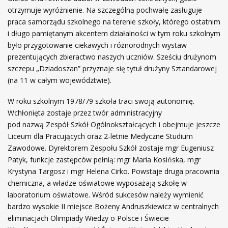
otrzymuje wyróżnienie. Na szczególną pochwałę zasługuje
praca samorządu szkolnego na terenie szkoły, którego ostatnim
i długo pamiętanym akcentem działalności w tym roku szkolnym
było przygotowanie ciekawych i różnorodnych wystaw
prezentujących zbieractwo naszych uczniów. Sześciu drużynom
szczepu „Dziadoszan” przyznaje się tytuł drużyny Sztandarowej
(na 11 w całym województwie).
W roku szkolnym 1978/79 szkoła traci swoją autonomię.
Wchłonięta zostaje przez twór administracyjny
pod nazwą Zespół Szkół Ogólnokształcących i obejmuje jeszcze
Liceum dla Pracujących oraz 2-letnie Medyczne Studium
Zawodowe. Dyrektorem Zespołu Szkół zostaje mgr Eugeniusz
Patyk, funkcje zastępców pełnią: mgr Maria Kosińska, mgr
Krystyna Targosz i mgr Helena Cirko. Powstaje druga pracownia
chemiczna, a władze oświatowe wyposażają szkołę w
laboratorium oświatowe. Wśród sukcesów należy wymienić
bardzo wysokie II miejsce Bożeny Andruszkiewicz w centralnych
eliminacjach Olimpiady Wiedzy o Polsce i Świecie