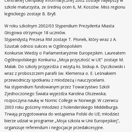
Centralnej Olimpiady Informatycznej 2002 zostaje najlepszy w
szkole maturzysta, ze średnią ocen 6, M. Koszów. Miss regionu
legnickiego zostaje B. Bryll.
W roku szkolnym 2002/03 Stypendium Prezydenta Miasta
Głogowa otrzymuje 18 uczniów.
Stypendystą Prezesa RM zostaje T. Płonek, który wraz z A.
Szustak odnosi sukces w Ogólnopolskim
Konkursie Wiedzy o Parlamentaryzmie Europejskim. Laureatem
Ogólnopolskiego Konkursu „Moja przyszłość w UE” zostaje M.
Malak. Do szkoły przyjeżdża z wizytą ks. biskup A. Dyczkowski i
wraz z proboszczem parafii św. Klemensa o. E. Leśniakiem
przewodniczy spotkaniu z młodzieżą i nauczycielami.
Na stypendium fundowanym przez Towarzystwo Szkół
Zjednoczonego Świata wyjeżdża Karolina Olszewska;
rozpoczyna naukę w Nornic College w Norwegii. W czerwcu
2003 roku gościmy młodzież z holenderskiego Middelburga.
Trwają przygotowania do wstąpienia Polski do UE; młodzież
bierze udział w programie „Moja szkoła w Unii Europejskiej”,
organizuje referendum i negocjacje przedakcesyjne.