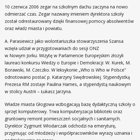
10 czerwca 2006 zegar na szkolnym dachu zaczyna na nowo
odmierzać czas. Zegar nazwany imieniem dyrektora szkoły
został odrestaurowany dzięki finansowej pomocy absolwentów
oraz władz miasta i powiatu.
A. Parasiewicz jako wolontariuszka stowarzyszenia Szansa
wzięła udział w przygotowaniach do sesji ONZ
w Nowym Jorku. Wizytę w Parlamencie Europejskim złożyli
laureaci konkursu Wiedzy o Europie i Demokracji: W. Kurek, M.
Borawski, M. Czeczko. W leksykonie „Who is Who w Polsce”
odnotowano postać p. Katarzyny Swędrowskiej. Stypendystką
Prezesa RM zostaje Paulina Hames, a stypendystą naukowym
w stolicy Austrii – Łukasz Jarzyna.
Władze miasta Głogowa wzbogacają bazę dydaktyczną szkoły o
sprzęt komputerowy. Trwa komputeryzacja biblioteki oraz
gruntowny remont pomieszczeń socjalnych i sanitarnych.
Dyrektor Zygmunt Włodarczak odchodzi na emeryturę,
przyjmując od młodzieży i współpracowników wyrazy uznania i