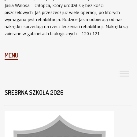
ł
Jasia Walosa – chłopca, który urodził się bez kości
ó
piszczelowych. Jaś przeszedł już wiele operacji, po których
w
wymagana jest rehabilitacja. Rodzice Jasia odbierają od nas
n
nakrętki i sprzedają na rzecz leczenia i rehabilitacji. Nakrętki są
a
zbierane w gabinetach biologicznych – 120 i 121.
MENU
SREBRNA SZKOŁA 2026