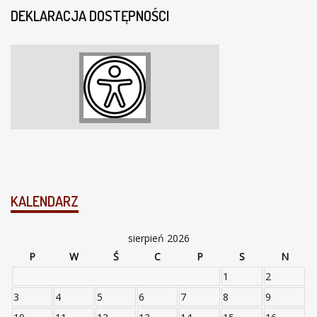
DEKLARACJA DOSTĘPNOŚCI
KALENDARZ
sierpień 2026
P
W
Ś
C
P
S
N
1
2
3
4
5
6
7
8
9