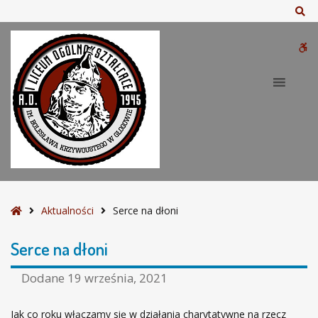
–
Sz
S
e
W
r
c
bu
e
n
a
d
ł
o
n
i
S
Aktualności
Serce na dłoni
t
r
Serce na dłoni
o
n
Dodane
19 września, 2021
a
g
Jak co roku włączamy się w działania charytatywne na rzecz