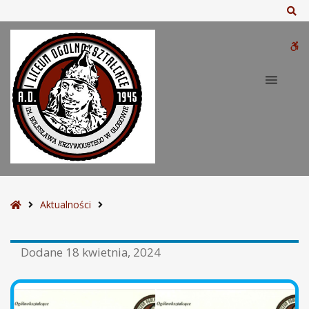
Sz
W
bu
S
Aktualności
t
r
Dodane
18 kwietnia, 2024
o
n
a
g