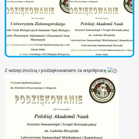
ł
ó
w
n
a
Z wdzięcznością i podziękowaniami za współpracę