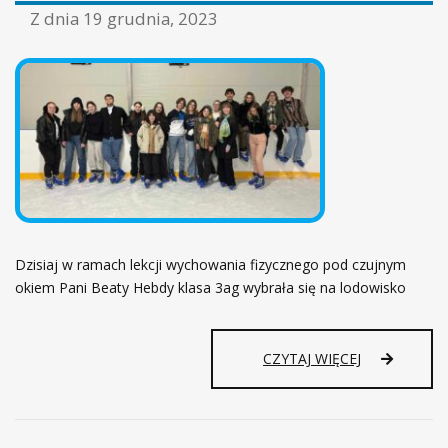
ł
Z dnia
19 grudnia, 2023
ó
w
n
a
Dzisiaj w ramach lekcji wychowania fizycznego pod czujnym
okiem Pani Beaty Hebdy klasa 3ag wybrała się na lodowisko
CZYTAJ WIĘCEJ