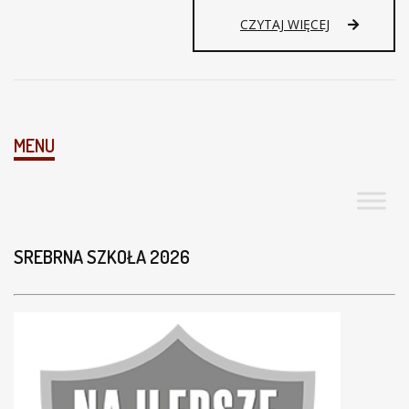
M
CZYTAJ WIĘCEJ
A
T
E
M
A
T
MENU
Y
C
Z
N
Y
S
SREBRNA SZKOŁA 2026
P
A
C
E
R