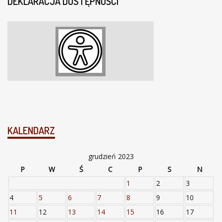
DEKLARACJA DOSTĘPNOŚCI
KALENDARZ
grudzień 2023
P
W
Ś
C
P
S
N
1
2
3
4
5
6
7
8
9
10
11
12
13
14
15
16
17