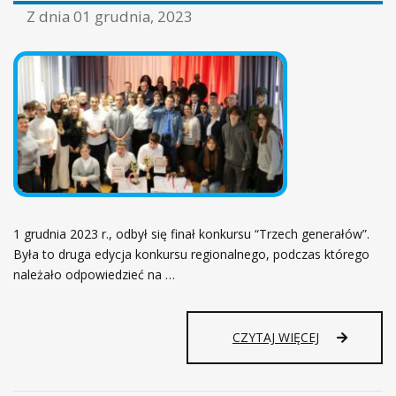
ł
Z dnia
01 grudnia, 2023
ó
w
n
a
1 grudnia 2023 r., odbył się finał konkursu “Trzech generałów”.
Była to druga edycja konkursu regionalnego, podczas którego
należało odpowiedzieć na …
CZYTAJ WIĘCEJ