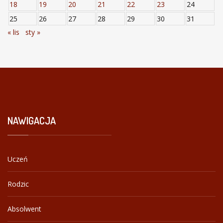
18
19
20
21
22
23
24
25
26
27
28
29
30
31
« lis
sty »
NAWIGACJA
Uczeń
Rodzic
Absolwent