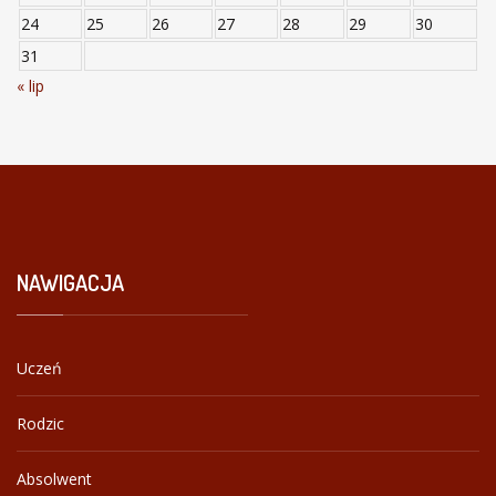
24
25
26
27
28
29
30
31
« lip
NAWIGACJA
Uczeń
Rodzic
Absolwent