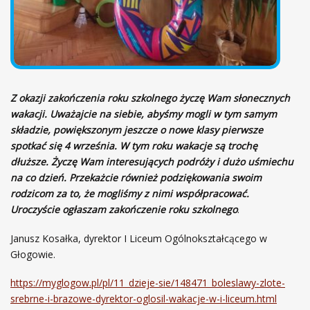
y
c
h
w
a
k
Z okazji zakończenia roku szkolnego życzę Wam słonecznych
a
wakacji. Uważajcie na siebie, abyśmy mogli w tym samym
c
składzie, powiększonym jeszcze o nowe klasy pierwsze
j
spotkać się 4 września. W tym roku wakacje są trochę
i
dłuższe. Życzę Wam interesujących podróży i dużo uśmiechu
.
na co dzień. Przekażcie również podziękowania swoim
rodzicom za to, że mogliśmy z nimi współpracować.
Uroczyście ogłaszam zakończenie roku szkolnego
.
Janusz Kosałka, dyrektor I Liceum Ogólnokształcącego w
Głogowie.
https://myglogow.pl/pl/11_dzieje-sie/148471_boleslawy-zlote-
srebrne-i-brazowe-dyrektor-oglosil-wakacje-w-i-liceum.html