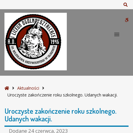
–
Sz
U
r
W
o
c
bu
z
y
s
t
e
z
a
k
S
Aktualności
o
t
Uroczyste zakończenie roku szkolnego. Udanych wakacji.
ń
r
c
o
Uroczyste zakończenie roku szkolnego.
z
n
Udanych wakacji.
e
a
n
g
Dodane
24 czerwca, 2023
i