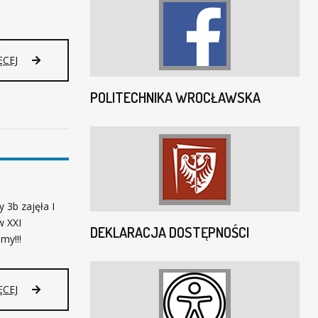
ĘCEJ
POLITECHNIKA WROCŁAWSKA
 3b zajęła I
w XXI
DEKLARACJA DOSTĘPNOŚCI
my!!!
ĘCEJ