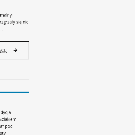
emalny!
zgrzały się nie
 …
ĘCEJ
edycja
„Szlakiem
a” pod
sty