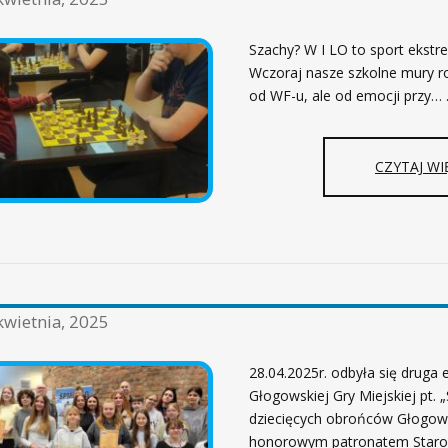
Szachy? W I LO to sport ekstr
Wczoraj nasze szkolne mury ro
od WF-u, ale od emocji przy…
CZYTAJ WI
kwietnia, 2025
28.04.2025r. odbyła się druga 
Głogowskiej Gry Miejskiej pt. 
dziecięcych obrońców Głogow
honorowym patronatem Staro