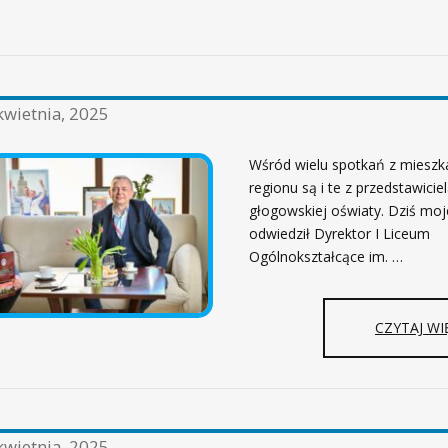
kwietnia, 2025
Wśród wielu spotkań z miesz
regionu są i te z przedstawicie
głogowskiej oświaty. Dziś moj
odwiedził Dyrektor I Liceum
Ogólnokształcące im. …
CZYTAJ WI
kwietnia, 2025