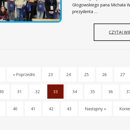
Głogowskiego pana Michała W
prezydenta …
CZYTAJ WI
« Poprzedni
23
24
25
26
27
30
31
32
33
34
35
36
3
(
c
40
41
42
43
Następny »
Konie
u
r
r