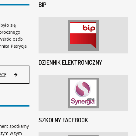
BIP
było się
gorocznego
 Wśród osób
nica Patrycja
DZIENNIK ELEKTRONICZNY
ĘCEJ
SZKOLNY FACEBOOK
oment spotkamy
wszym w tym