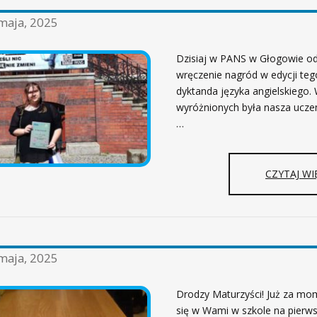
maja, 2025
Dzisiaj w PANS w Głogowie od
wręczenie nagród w edycji te
dyktanda języka angielskiego.
wyróżnionych była nasza uczen
…
CZYTAJ WI
maja, 2025
Drodzy Maturzyści! Już za m
się w Wami w szkole na pier