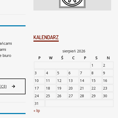
KALENDARZ
kańcami
lami
sierpień 2026
e biuro
P
W
Ś
C
P
S
N
1
2
3
4
5
6
7
8
9
10
11
12
13
14
15
16
ĘCEJ
17
18
19
20
21
22
23
24
25
26
27
28
29
30
31
« lip