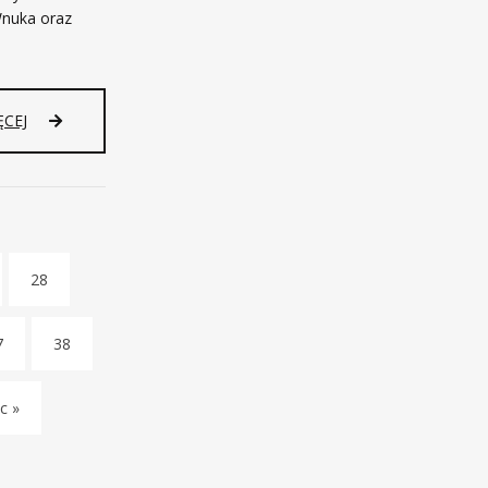
nuka oraz
ĘCEJ
28
7
38
c »