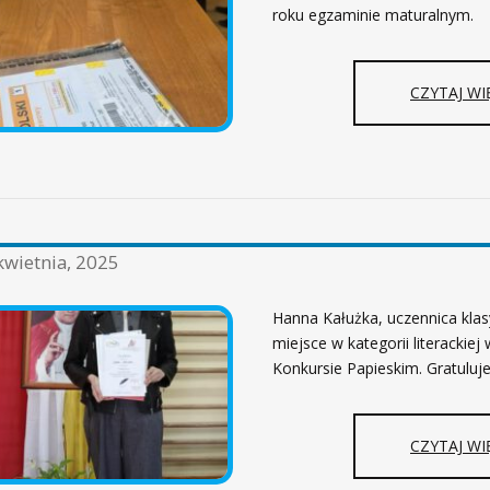
roku egzaminie maturalnym.
CZYTAJ WI
kwietnia, 2025
Hanna Kałużka, uczennica klasy
miejsce w kategorii literackiej 
Konkursie Papieskim. Gratuluje
CZYTAJ WI