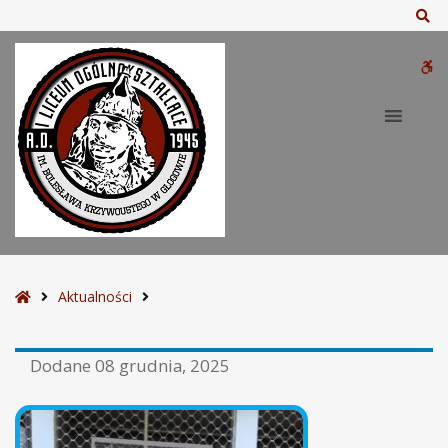
Sz
W
bu
S
Aktualności
t
r
Dodane
08 grudnia, 2025
o
n
a
g