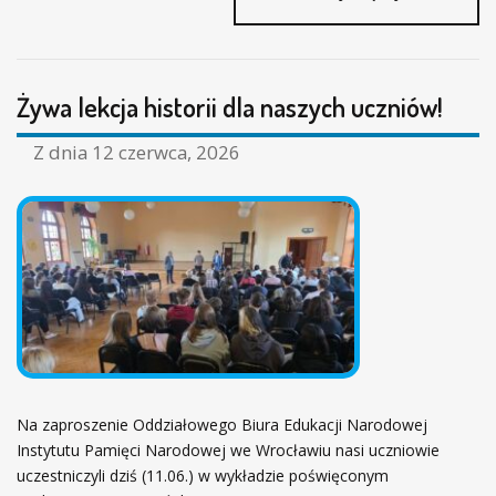
E
N
T
Y
Żywa lekcja historii dla naszych uczniów!
M
E
N
Z dnia
12 czerwca, 2026
T
A
L
N
E
S
P
O
T
K
A
N
Na zaproszenie Oddziałowego Biura Edukacji Narodowej
I
Instytutu Pamięci Narodowej we Wrocławiu nasi uczniowie
E
uczestniczyli dziś (11.06.) w wykładzie poświęconym
P