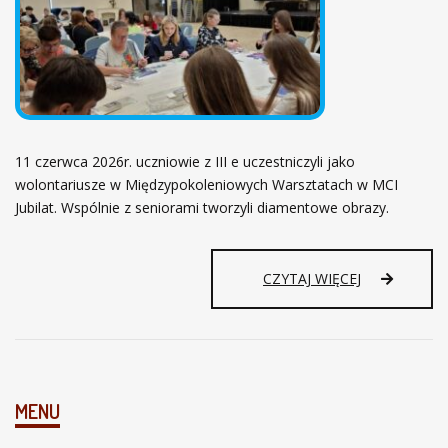
I
C
E
W
Y
R
Ó
Ż
11 czerwca 2026r. uczniowie z III e uczestniczyli jako
N
wolontariusze w Międzypokoleniowych Warsztatach w MCI
I
Jubilat. Wspólnie z seniorami tworzyli diamentowe obrazy.
O
N
E
Z
CZYTAJ WIĘCEJ
A
D
Z
I
A
Ł
MENU
A
L