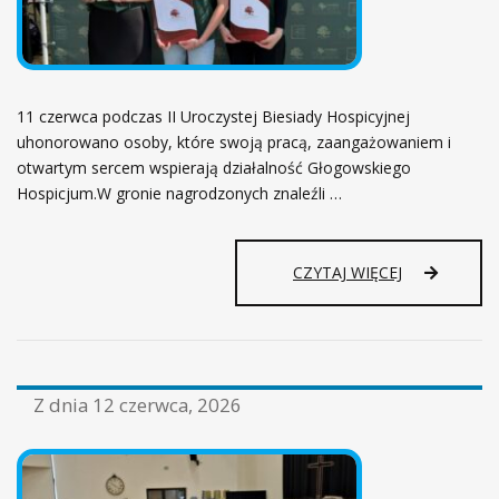
11 czerwca podczas II Uroczystej Biesiady Hospicyjnej
uhonorowano osoby, które swoją pracą, zaangażowaniem i
otwartym sercem wspierają działalność Głogowskiego
Hospicjum.W gronie nagrodzonych znaleźli …
N
CZYTAJ WIĘCEJ
A
S
Z
E
U
Z dnia
12 czerwca, 2026
C
Z
E
N
N