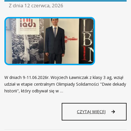
ł
Z dnia
12 czerwca, 2026
ó
w
n
a
W dniach 9-11.06.2026r. Wojciech Ławniczak z klasy 3 ag, wziął
udział w etapie centralnym Olimpiady Solidarności "Dwie dekady
historii", który odbywał się w …
CZYTAJ WIĘCEJ