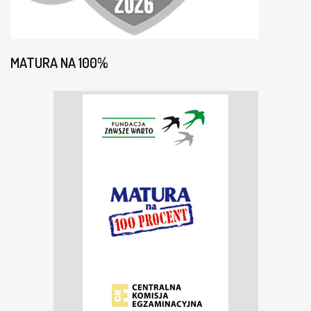
H
O
S
P
MATURA NA 100%
I
C
J
U
M
!