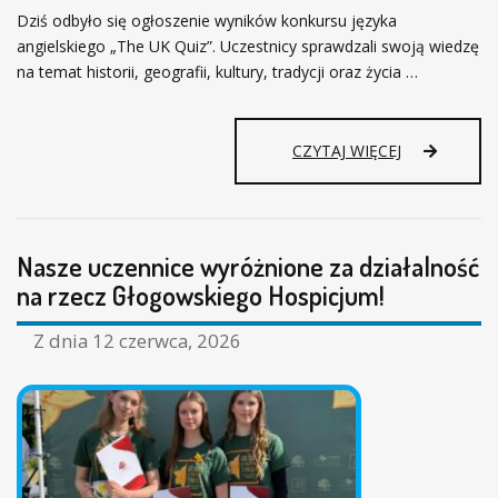
L
Dziś odbyło się ogłoszenie wyników konkursu języka
A
angielskiego „The UK Quiz”. Uczestnicy sprawdzali swoją wiedzę
N
na temat historii, geografii, kultury, tradycji oraz życia …
A
S
Z
Y
T
CZYTAJ WIĘCEJ
C
H
H
E
U
U
C
K
Z
Nasze uczennice wyróżnione za działalność
Q
N
U
na rzecz Głogowskiego Hospicjum!
I
I
Ó
Z
Z dnia
12 czerwca, 2026
W
!