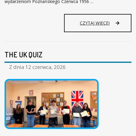
O
wydarzeniom Poznańskiego Czerwca 1956 …
3
0
L
Ż
CZYTAJ WIĘCEJ
A
Y
T
W
A
A
C
L
H
THE UK QUIZ
E
K
C
Z dnia
12 czerwca, 2026
J
A
H
I
S
T
O
R
I
I
D