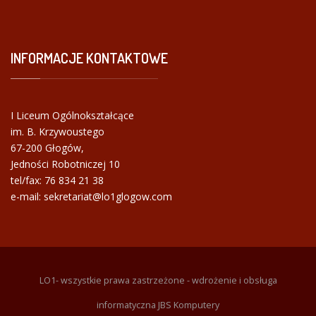
INFORMACJE
KONTAKTOWE
I Liceum Ogólnokształcące
im. B. Krzywoustego
67-200 Głogów,
Jedności Robotniczej 10
tel/fax:
76 834 21 38
e-mail: sekretariat@lo1glogow.com
LO1- wszystkie prawa zastrzeżone - wdrożenie i obsługa
informatyczna JBS Komputery