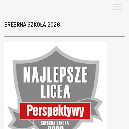
N
O
Ś
Ć
SREBRNA SZKOŁA 2026
N
A
R
Z
E
C
Z
G
Ł
O
G
O
W
S
K
I
E
G
O