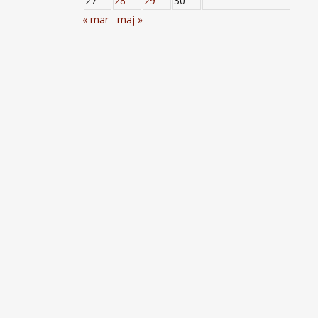
27
28
29
30
« mar
maj »