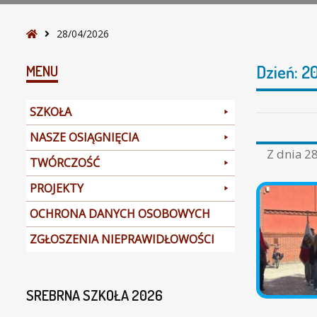
S
28/04/2026
t
r
Dzień:
2
MENU
o
n
SZKOŁA
a
g
NASZE OSIĄGNIĘCIA
ł
Z dnia
28
TWÓRCZOŚĆ
ó
w
PROJEKTY
n
a
OCHRONA DANYCH OSOBOWYCH
ZGŁOSZENIA NIEPRAWIDŁOWOŚCI
SREBRNA SZKOŁA 2026