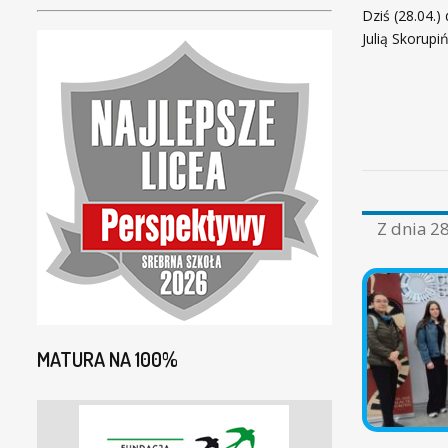
Dziś (28.04.)
Julią Skorupi
Z dnia
28
MATURA NA 100%