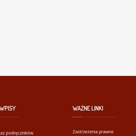
WPISY
WAŻNE
LINKI
Zastrzeżenia prawne
az podręczników