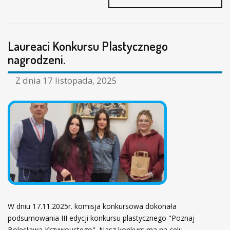
7
.
-
2
Laureaci Konkursu Plastycznego
3
.
nagrodzeni.
1
1
Z dnia
17 listopada, 2025
.
2
0
2
5
–
1
8
.
E
D
Y
W dniu 17.11.2025r. komisja konkursowa dokonała
C
J
podsumowania III edycji konkursu plastycznego "Poznaj
A
Bolesława Krzywoustego". Nasz konkurs ma na celu