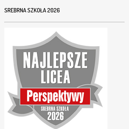
Z
SREBRNA SZKOŁA 2026
E
J
S
Z
K
O
Ł
Y
N
A
Z
A
J
Ę
C
I
A
C
H
Z
E