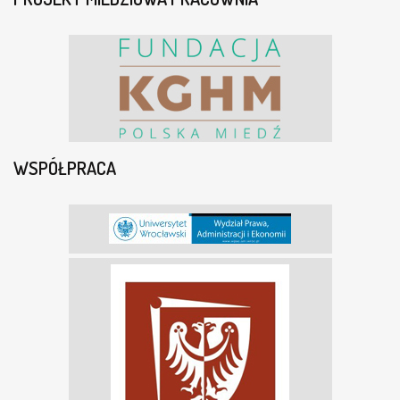
I
E
J
A
N
G
L
I
S
T
WSPÓŁPRACA
Y
K
I