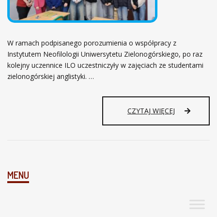
A
D
S
S
T
I
Y
Ę
C
B
W ramach podpisanego porozumienia o współpracy z
Z
I
Instytutem Neofilologii Uniwersytetu Zielonogórskiego, po raz
N
O
kolejny uczennice ILO uczestniczyły w zajęciach ze studentami
E
R
zielonogórskiej anglistyki. …
G
C
O
Z
N
O
A
U
Ś
CZYTAJ WIĘCEJ
G
C
C
R
Z
I
O
E
D
N
Z
N
E
I
MENU
N
C
I
E
.
N
A
S