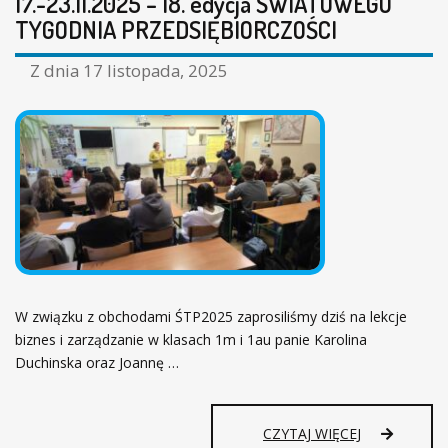
17.-23.11.2025 – 18. edycja ŚWIATOWEGO
ł
TYGODNIA PRZEDSIĘBIORCZOŚCI
ó
w
Z dnia
17 listopada, 2025
n
a
W związku z obchodami ŚTP2025 zaprosiliśmy dziś na lekcje
biznes i zarządzanie w klasach 1m i 1au panie Karolina
Duchinska oraz Joannę …
1
CZYTAJ WIĘCEJ