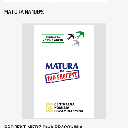
S
T
MATURA NA 100%
U
D
E
N
T
A
M
I
Z
I
E
L
O
N
O
G
Ó
R
S
K
PROJEKT MIEDZIOWA PRACOWNIA