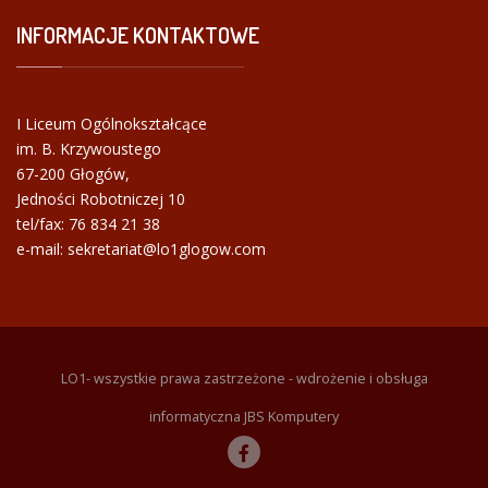
INFORMACJE
KONTAKTOWE
I Liceum Ogólnokształcące
im. B. Krzywoustego
67-200 Głogów,
Jedności Robotniczej 10
tel/fax:
76 834 21 38
e-mail: sekretariat@lo1glogow.com
LO1- wszystkie prawa zastrzeżone - wdrożenie i obsługa
informatyczna JBS Komputery
F