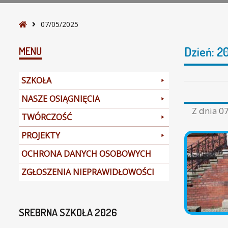
S
07/05/2025
t
r
Dzień:
2
MENU
o
n
SZKOŁA
a
g
NASZE OSIĄGNIĘCIA
ł
Z dnia
07
TWÓRCZOŚĆ
ó
w
PROJEKTY
n
a
OCHRONA DANYCH OSOBOWYCH
ZGŁOSZENIA NIEPRAWIDŁOWOŚCI
SREBRNA SZKOŁA 2026