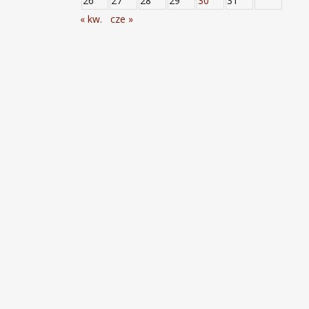
26
27
28
29
30
31
« kw.
cze »