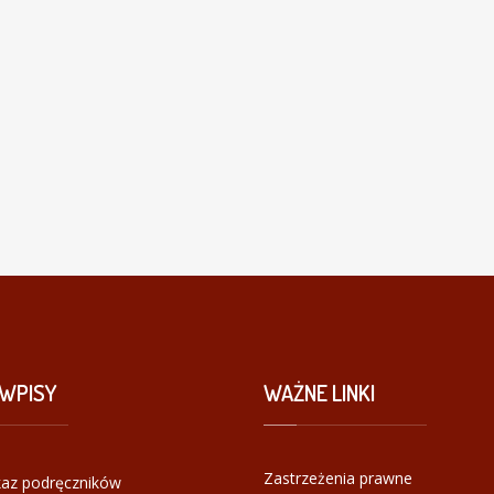
WPISY
WAŻNE
LINKI
Zastrzeżenia prawne
az podręczników