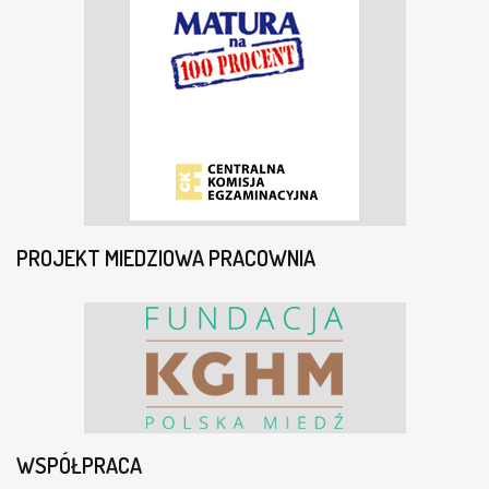
A
K
R
Z
Y
W
O
U
S
T
E
G
PROJEKT MIEDZIOWA PRACOWNIA
O
W
G
Ł
O
G
O
W
I
E
WSPÓŁPRACA