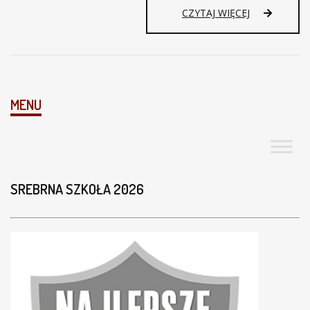
8
CZYTAJ WIĘCEJ
0
-
L
E
C
I
MENU
E
I
L
I
C
E
SREBRNA SZKOŁA 2026
U
M
O
G
Ó
L
N
O
K