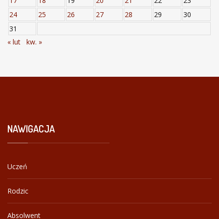
17
18
19
20
21
22
23
24
25
26
27
28
29
30
31
« lut
kw. »
NAWIGACJA
Uczeń
Rodzic
Absolwent