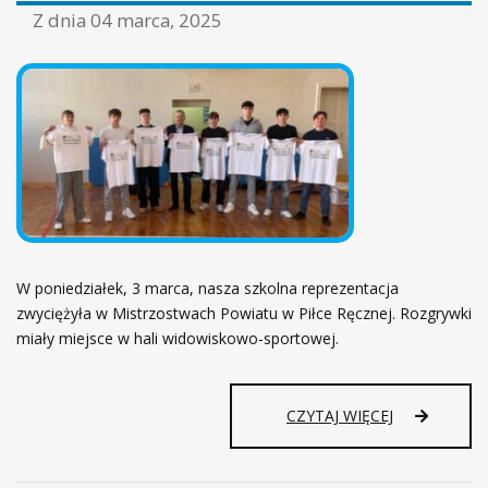
ł
Z dnia
04 marca, 2025
ó
w
n
a
W poniedziałek, 3 marca, nasza szkolna reprezentacja
zwyciężyła w Mistrzostwach Powiatu w Piłce Ręcznej. Rozgrywki
miały miejsce w hali widowiskowo-sportowej.
CZYTAJ WIĘCEJ