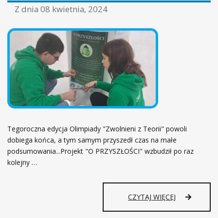
ł
Z dnia
08 kwietnia, 2024
ó
w
n
a
Tegoroczna edycja Olimpiady "Zwolnieni z Teorii" powoli
dobiega końca, a tym samym przyszedł czas na małe
podsumowania...Projekt "O PRZYSZŁOŚCI" wzbudził po raz
kolejny …
CZYTAJ WIĘCEJ