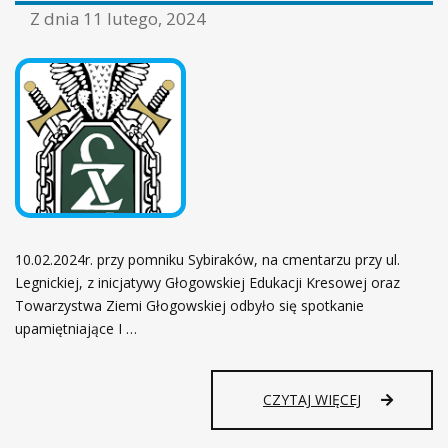
ł
Z dnia
11 lutego, 2024
ó
w
n
a
10.02.2024r. przy pomniku Sybiraków, na cmentarzu przy ul.
Legnickiej, z inicjatywy Głogowskiej Edukacji Kresowej oraz
Towarzystwa Ziemi Głogowskiej odbyło się spotkanie
upamiętniające I …
CZYTAJ WIĘCEJ