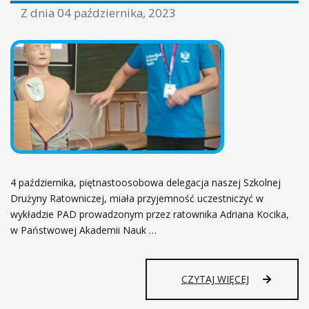
ł
Z dnia
04 października, 2023
ó
w
n
a
4 października, piętnastoosobowa delegacja naszej Szkolnej
Drużyny Ratowniczej, miała przyjemność uczestniczyć w
wykładzie PAD prowadzonym przez ratownika Adriana Kocika,
w Państwowej Akademii Nauk …
CZYTAJ WIĘCEJ