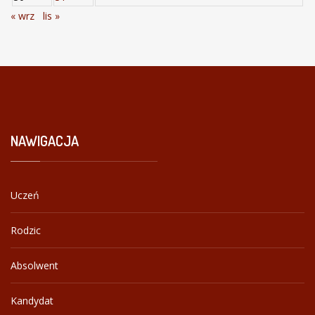
« wrz
lis »
NAWIGACJA
Uczeń
Rodzic
Absolwent
Kandydat