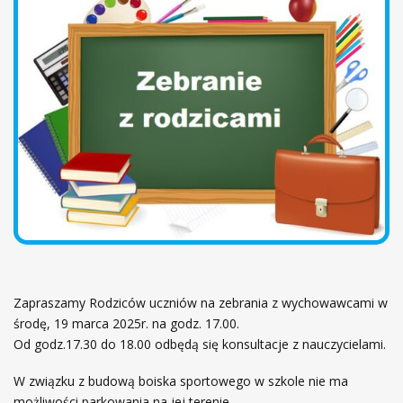
ł
ó
w
n
a
Zapraszamy Rodziców uczniów na zebrania z wychowawcami w
środę, 19 marca 2025r. na godz. 17.00.
Od godz.17.30 do 18.00 odbędą się konsultacje z nauczycielami.
W związku z budową boiska sportowego w szkole nie ma
możliwości parkowania na jej terenie.