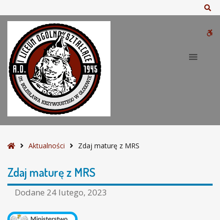
–
Sz
Z
d
W
a
j
bu
m
a
t
u
r
ę
z
M
S
Aktualności
Zdaj maturę z MRS
R
t
S
r
Zdaj maturę z MRS
o
n
Dodane
24 lutego, 2023
a
g