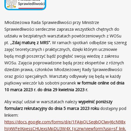
ł
ó
w
Młodzieżowa Rada Sprawiedliwości przy Ministrze
n
Sprawiedliwości serdecznie zaprasza wszystkich chętnych do
a
udziału w bezpłatnych warsztatach powtórzeniowych z WOSu
pt. „
Zdaj maturę z MRS”.
W ramach spotkań odbędzie się szereg
zajęć teoretycznych i praktycznych, dzięki którym uczniowie
będą mogli poszerzyć bądź pogłębić swoją wiedzę z zakresu
WOSu. Zajęcia poprowadzone będą przez ekspertów z różnych
dziedzin prawa, członków Młodzieżowej Rady Sprawiedliwości
oraz gości specjalnych. Warsztaty odbywały się będą w każdy
piątkowy wieczór lub sobotni poranek
w formule online od dnia
10 marca 2023 r. do dnia 29 kwietnia 2023 r.
Aby wziąć udział w warsztatach należy
wypełnić poniższy
formularz rekrutacyjny do dnia 5 marca 2023
roku
dostępny pod
linkiem:
https://docs.google.com/forms/d/e/1FAIpQLSeqbQClwvJ6cN98x
hVgWFeIKpessCHUexsMpDU3W4X_tjczrw/viewform?usp=sf_link.