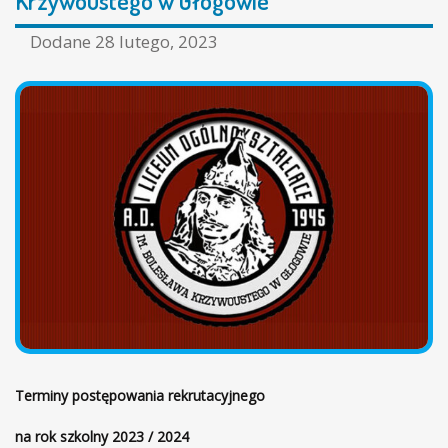
Krzywoustego w Głogowie
ł
L
ó
Dodane
28 lutego, 2023
i
w
c
n
e
a
u
m
O
g
ó
l
n
o
k
s
z
t
a
Terminy postępowania rekrutacyjnego
ł
c
na rok szkolny 2023 / 2024