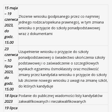
ą
15 maja
c
– 19
e
Złożenie wniosku (podpisanego przez co najmniej
czerwca
g
jednego rodzica/opiekuna prawnego), w tym zmiana
2023,
o
wniosku o przyjęcie do szkoły ponadpodstawowej
do
i
wraz z dokumentami
godz.
m
15.00
.
B
23
Uzupełnienie wniosku o przyjęcie do szkoły
o
czerwca
ponadpodstawowej o świadectwo ukończenia szkoły
l
– 10
podstawowej i o zaświadczenie o szczegółowych
e
lipca
wynikach egzaminu ósmoklasisty oraz możliwość
s
2023,
zmiany przez kandydata wniosku o przyjęcie do szkoły
ł
do
lub złożenie nowego wniosku z uwagi na zmianę szkół,
a
godz.
do których kandyduje
w
15.00
a
18 lipca
Podanie do publicznej wiadomości listy kandydatów
K
2023
zakwalifikowanych i niezakwalifikowanych
r
19 lipca