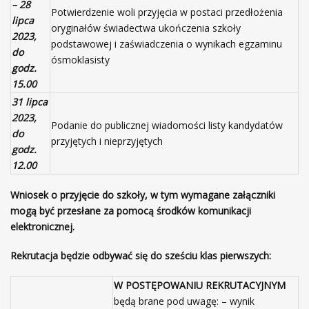
z
– 28
Potwierdzenie woli przyjęcia w postaci przedłożenia
y
lipca
oryginałów świadectwa ukończenia szkoły
w
2023,
podstawowej i zaświadczenia o wynikach egzaminu
o
do
ósmoklasisty
u
godz.
s
15.00
t
31 lipca
e
2023,
Podanie do publicznej wiadomości listy kandydatów
g
do
przyjętych i nieprzyjętych
o
godz.
w
12.00
G
ł
Wniosek o przyjęcie do szkoły, w tym wymagane załączniki
o
mogą być przesłane za pomocą środków komunikacji
g
elektronicznej.
o
w
Rekrutacja będzie odbywać się do sześciu klas pierwszych:
i
W POSTĘPOWANIU REKRUTACYJNYM
e
będą brane pod uwagę: – wynik