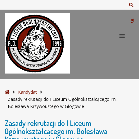
–
Sz
Z
a
W
s
a
bu
d
y
r
e
k
r
u
t
S
Kandydat
a
t
Zasady rekrutacji do I Liceum Ogólnokształcącego im.
c
r
Bolesława Krzywoustego w Głogowie
j
o
i
n
Zasady rekrutacji do I Liceum
d
a
Ogólnokształcącego im. Bolesława
o
g
I