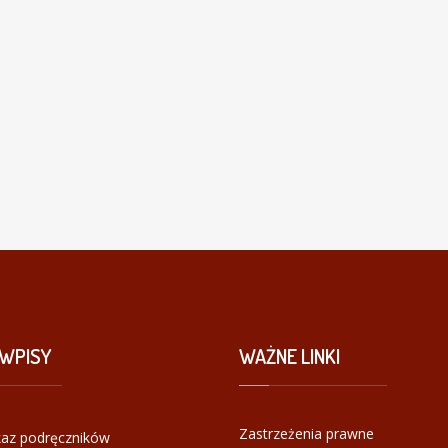
WPISY
WAŻNE
LINKI
Zastrzeżenia prawne
az podręczników