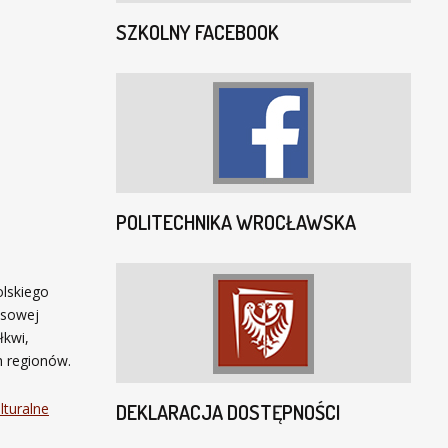
SZKOLNY FACEBOOK
POLITECHNIKA WROCŁAWSKA
olskiego
resowej
łkwi,
h regionów.
turalne
DEKLARACJA DOSTĘPNOŚCI