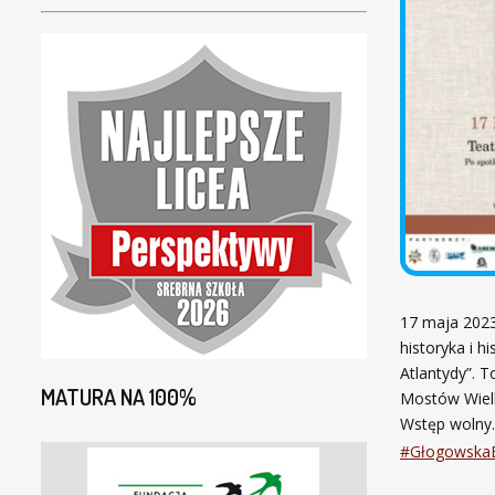
w
G
ł
o
g
o
w
i
e
!
17 maja 2023
historyka i h
Atlantydy”. T
MATURA NA 100%
Mostów Wielk
Wstęp wolny.
#Głogowska