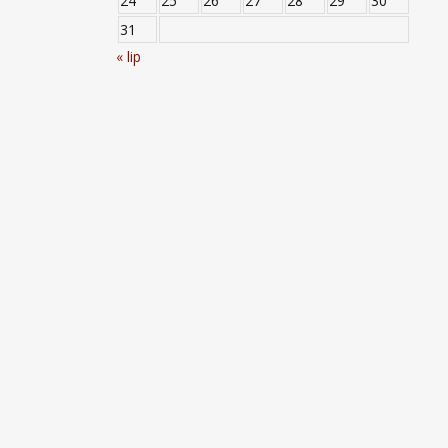
24
25
26
27
28
29
30
31
« lip