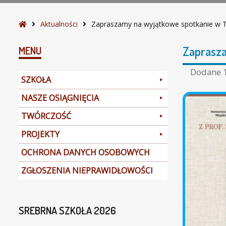
w
e
S
Aktualności
Zapraszamy na wyjątkowe spotkanie w T
s
t
p
r
Zaprasza
MENU
o
o
t
n
Dodane
SZKOŁA
k
a
a
g
NASZE OSIĄGNIĘCIA
n
ł
TWÓRCZOŚĆ
i
ó
e
w
PROJEKTY
w
n
T
a
OCHRONA DANYCH OSOBOWYCH
e
ZGŁOSZENIA NIEPRAWIDŁOWOŚCI
a
t
r
SREBRNA SZKOŁA 2026
z
e