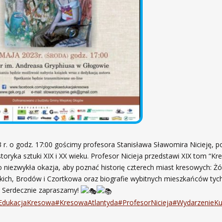
 r. o godz. 17:00 gościmy profesora Stanisława Sławomira Nicieję, p
istoryka sztuki XIX i XX wieku. Profesor Nicieja przedstawi XIX tom “K
o niezwykła okazja, aby poznać historię czterech miast kresowych: Żó
ich, Brodów i Czortkowa oraz biografie wybitnych mieszkańców tyc
 Serdecznie zapraszamy!
EdukacjaKresowa
#KresowaAtlantyda
#ProfesorNicieja
#WydarzenieKul