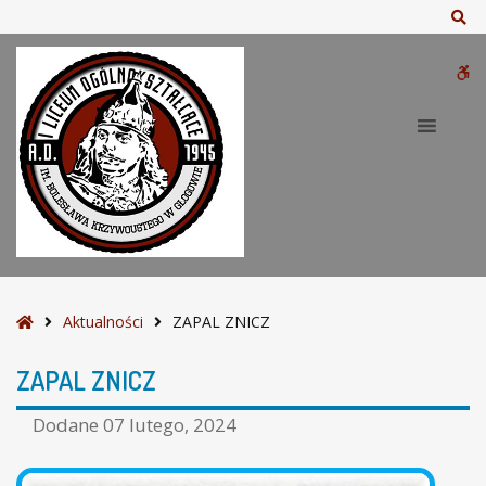
–
Sz
Z
A
W
P
A
bu
L
Z
N
I
C
Z
S
Aktualności
ZAPAL ZNICZ
t
r
ZAPAL ZNICZ
o
n
Dodane
07 lutego, 2024
a
g