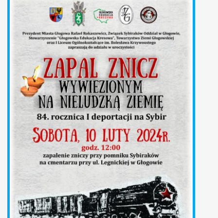
ł
ó
w
n
a