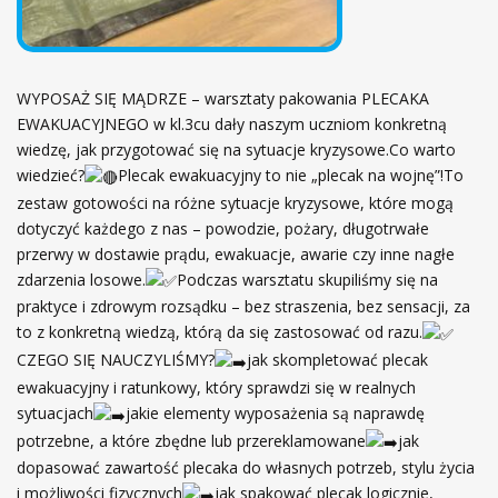
WYPOSAŻ SIĘ MĄDRZE – warsztaty pakowania PLECAKA
EWAKUACYJNEGO w kl.3cu dały naszym uczniom konkretną
wiedzę, jak przygotować się na sytuacje kryzysowe.Co warto
wiedzieć?
Plecak ewakuacyjny to nie „plecak na wojnę”!To
zestaw gotowości na różne sytuacje kryzysowe, które mogą
dotyczyć każdego z nas – powodzie, pożary, długotrwałe
przerwy w dostawie prądu, ewakuacje, awarie czy inne nagłe
zdarzenia losowe.
Podczas warsztatu skupiliśmy się na
praktyce i zdrowym rozsądku – bez straszenia, bez sensacji, za
to z konkretną wiedzą, którą da się zastosować od razu.
CZEGO SIĘ NAUCZYLIŚMY?
jak skompletować plecak
ewakuacyjny i ratunkowy, który sprawdzi się w realnych
sytuacjach
jakie elementy wyposażenia są naprawdę
potrzebne, a które zbędne lub przereklamowane
jak
dopasować zawartość plecaka do własnych potrzeb, stylu życia
i możliwości fizycznych
jak spakować plecak logicznie,