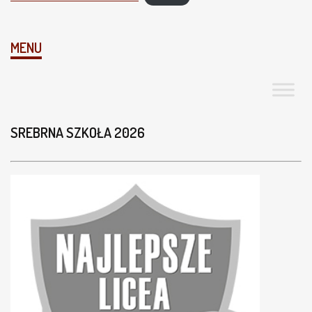
ł
ó
w
MENU
n
a
SREBRNA SZKOŁA 2026