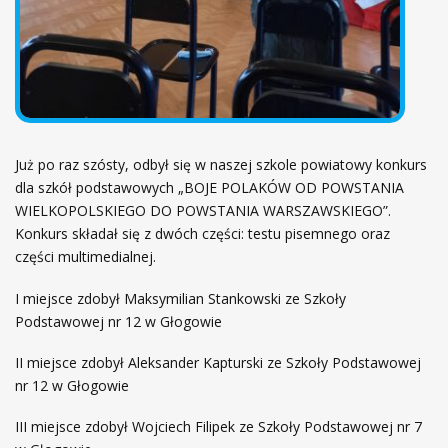
Z
Y
G
N
I
Ę
T
Już po raz szósty, odbył się w naszej szkole powiatowy konkurs
Y
dla szkół podstawowych „BOJE POLAKÓW OD POWSTANIA
WIELKOPOLSKIEGO DO POWSTANIA WARSZAWSKIEGO”.
Konkurs składał się z dwóch części: testu pisemnego oraz
części multimedialnej.
I miejsce zdobył Maksymilian Stankowski ze Szkoły
Podstawowej nr 12 w Głogowie
II miejsce zdobył Aleksander Kapturski ze Szkoły Podstawowej
nr 12 w Głogowie
III miejsce zdobył Wojciech Filipek ze Szkoły Podstawowej nr 7