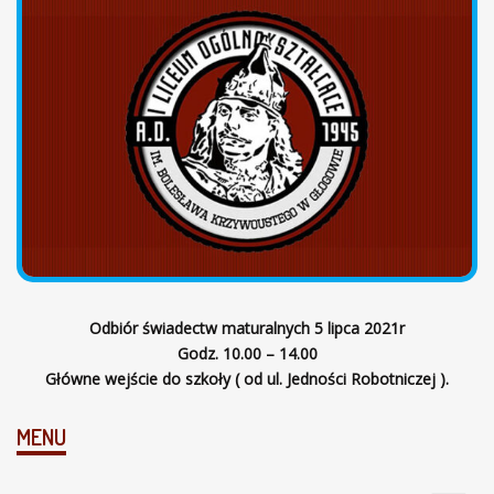
ł
ó
w
n
a
Odbiór świadectw maturalnych 5 lipca 2021r
Godz. 10.00 – 14.00
Główne wejście do szkoły ( od ul. Jedności Robotniczej ).
MENU