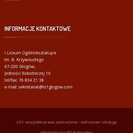
INFORMACJE
KONTAKTOWE
I Liceum Ogólnokształcące
im. B. Krzywoustego
67-200 Głogów,
Jedności Robotniczej 10
tel/fax:
76 834 21 38
e-mail: sekretariat@lo1glogow.com
LO1- wszystkie prawa zastrzeżone - wdrożenie i obsługa
informatyczna JBS Komputery