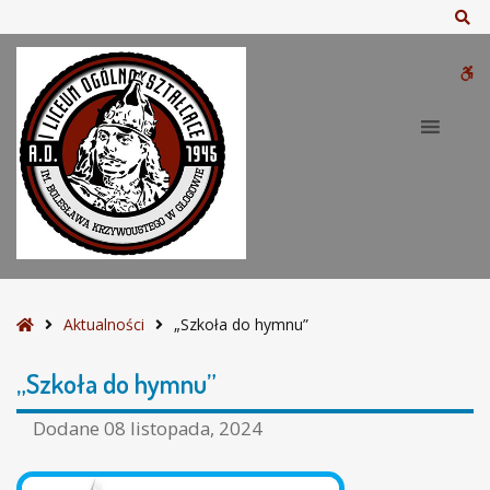
–
Sz
„
S
W
z
k
bu
o
ł
a
d
o
h
y
m
S
Aktualności
„Szkoła do hymnu”
n
t
u
r
„Szkoła do hymnu”
”
o
n
Dodane
08 listopada, 2024
a
g