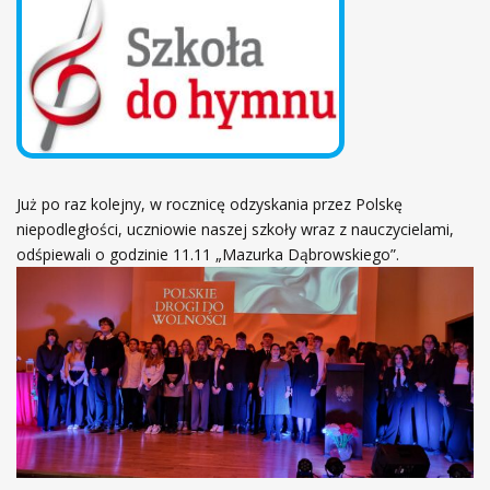
ł
ó
w
n
a
Już po raz kolejny, w rocznicę odzyskania przez Polskę
niepodległości, uczniowie naszej szkoły wraz z nauczycielami,
odśpiewali o godzinie 11.11 „Mazurka Dąbrowskiego”.