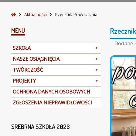
S
Aktualności
Rzecznik Praw Ucznia
t
r
Rzecznik
MENU
o
n
Dodane
SZKOŁA
a
g
NASZE OSIĄGNIĘCIA
ł
TWÓRCZOŚĆ
ó
w
PROJEKTY
n
a
OCHRONA DANYCH OSOBOWYCH
ZGŁOSZENIA NIEPRAWIDŁOWOŚCI
SREBRNA SZKOŁA 2026