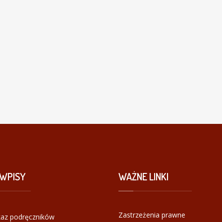
WPISY
WAŻNE
LINKI
Zastrzeżenia prawne
az podręczników