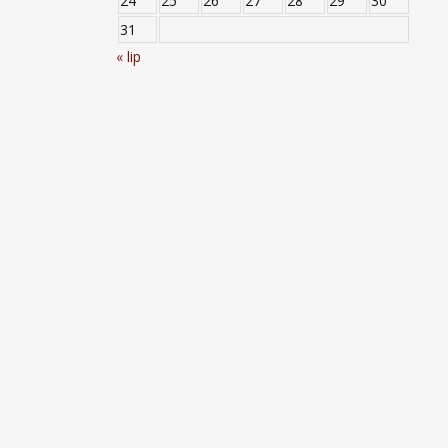
24
25
26
27
28
29
30
31
« lip