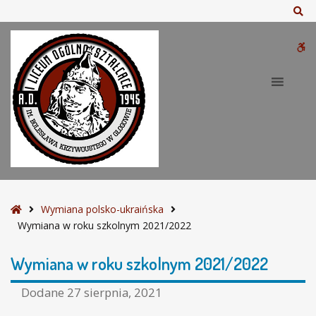
–
Sz
W
y
W
m
i
bu
a
n
a
w
r
o
k
u
S
Wymiana polsko-ukraińska
s
t
Wymiana w roku szkolnym 2021/2022
z
r
k
o
Wymiana w roku szkolnym 2021/2022
o
n
l
a
Dodane
27 sierpnia, 2021
n
g
y