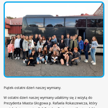
ł
m
ó
2
w
0
n
2
a
1
/
2
0
2
2
Piątek-ostatni dzień naszej wymiany.
W ostatni dzień naszej wymiany udaliśmy się z wizytą do
Prezydenta Miasta Głogowa p. Rafaela Rokaszewicza, który