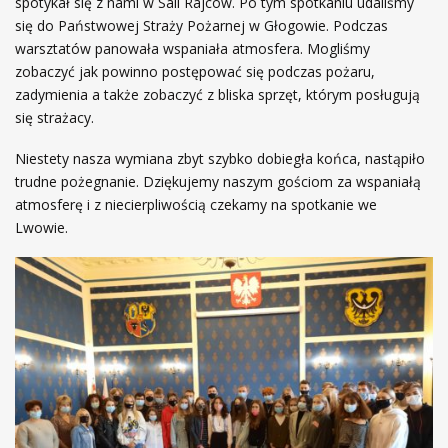
spotykał się z nami w Sali Rajców. Po tym spotkaniu udaliśmy
się do Państwowej Straży Pożarnej w Głogowie. Podczas
warsztatów panowała wspaniała atmosfera. Mogliśmy
zobaczyć jak powinno postępować się podczas pożaru,
zadymienia a także zobaczyć z bliska sprzęt, którym posługują
się strażacy.
Niestety nasza wymiana zbyt szybko dobiegła końca, nastąpiło
trudne pożegnanie. Dziękujemy naszym gościom za wspaniałą
atmosferę i z niecierpliwością czekamy na spotkanie we
Lwowie.