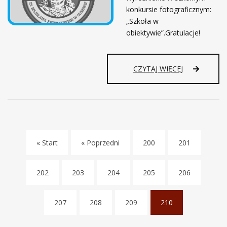
K
konkursie fotograficznym:
I
„Szkoła w
,
obiektywie”.Gratulacje!
W
O
K
A
S
CZYTAJ WIĘCEJ
L
Z
I
K
S
O
T
Ł
A
A
A
W
T
O
« Start
« Poprzedni
200
201
E
B
L
I
I
E
202
203
204
205
206
E
K
R
T
S
Y
207
208
209
210
T
W
U
(
I