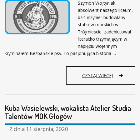
B
Szymon Wojtyniak,
K
S
absolwent naszego liceum,
I
O
dziś inżynier budowlany
L
statków morskich w
W
Trójmieście, zadebiutował
E
literacko trzymającym w
N
napięciu wojennym
T
A
kryminałem Bezpańskie psy. To pasjonująca historia …
J
A
C
D
CZYTAJ WIĘCEJ
K
E
A
B
M
I
A
U
L
Kuba Wasielewski, wokalista Atelier Studia
T
I
L
Talentów MOK Głogów
C
I
Y
T
.
Z dnia
11 sierpnia, 2020
E
R