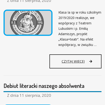
Z dnia
11 sierpnia, 2020
J
D
A
E
D
Klasa Ia sp w roku szkolnym
B
Y
2019/2020 realizuje, we
I
W
U
wspópracy z Teatrem
N
T
Lubuskim i p. Emilią
A
A
Adamiszyn, projekt
S
U
„Klasa+teatr”. Na efekt
Z
T
E
współpracy, w związku …
O
J
R
S
S
Z
K
B
CZYTAJ WIĘCEJ
K
I
L
O
N
I
L
A
Ż
E
S
E
Z
Debiut literacki naszego absolwenta
J
E
S
G
Z
Z dnia
11 sierpnia, 2020
O
T
A
U