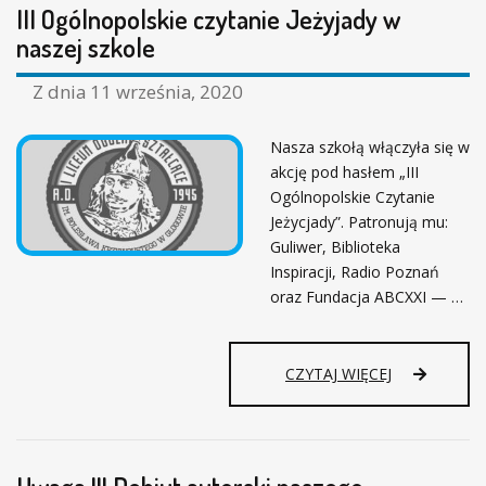
III Ogólnopolskie czytanie Jeżyjady w
naszej szkole
Z dnia
11 września, 2020
Nasza szkołą włączyła się w
akcję pod hasłem „III
Ogólnopolskie Czytanie
Jeżycjady”. Patronują mu:
Guliwer, Biblioteka
Inspiracji, Radio Poznań
oraz Fundacja ABCXXI — …
I
CZYTAJ WIĘCEJ
I
I
O
G
Ó