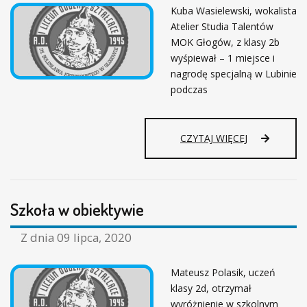
A
Kuba Wasielewski, wokalista
C
Atelier Studia Talentów
K
MOK Głogów, z klasy 2b
I
wyśpiewał – 1 miejsce i
N
nagrodę specjalną w Lubinie
A
podczas
S
Z
E
G
K
CZYTAJ WIĘCEJ
O
U
A
B
B
A
S
W
O
Szkoła w obiektywie
A
L
S
W
I
Z dnia
09 lipca, 2020
E
E
N
L
T
Mateusz Polasik, uczeń
E
A
klasy 2d, otrzymał
W
S
wyróżnienie w szkolnym