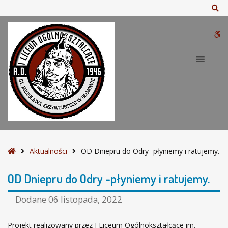
–
Sz
O
D
W
D
n
bu
i
e
p
r
u
d
o
O
S
Aktualności
OD Dniepru do Odry -płyniemy i ratujemy.
d
t
r
r
OD Dniepru do Odry -płyniemy i ratujemy.
y
o
-
n
Dodane
06 listopada, 2022
p
a
ł
g
Projekt realizowany przez I Liceum Ogólnokształcące im.
y