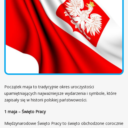
ł
e
ó
w
n
a
Początek maja to tradycyjnie okres uroczystości
upamiętniających najważniejsze wydarzenia i symbole, które
zapisały się w historii polskiej państwowości.
1 maja – Święto Pracy
Międzynarodowe Święto Pracy to święto obchodzone corocznie